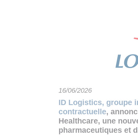
• NOMINATIONS
TOUTES LES INTERVIEWS
• INTRAL
• ÉVÈNEMENTS
👉 PRENDRE LA PAROLE
• PRESTA
WEBINAIRES
👉 PLANNING EDITORIAL
• RECRU
REVUE DE PRESSE
👉 INSCRI
NEWSLETTER
👉 PUBLIER SES NEWS
16/06/2026
ID Logistics, groupe i
contractuelle
, annonc
Healthcare, une nouvel
pharmaceutiques et d