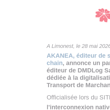
• NOMINATIONS
TOUTES LES INTERVIEWS
• INTRAL
• ÉVÈNEMENTS
👉 PRENDRE LA PAROLE
• PRESTA
WEBINAIRES
👉 PLANNING EDITORIAL
• RECRU
REVUE DE PRESSE
👉 INSCRI
A Limonest, le 28 mai 202
NEWSLETTER
AKANEA, éditeur de so
👉 PUBLIER SES NEWS
chain
, annonce un pa
éditeur de DMDLog Sa
dédiée à la digitalisa
Transport de Marcha
Officialisée lors du SI
l'interconnexion nat