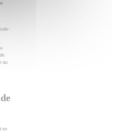
ge
culo-
du
 de
e au
de
t en