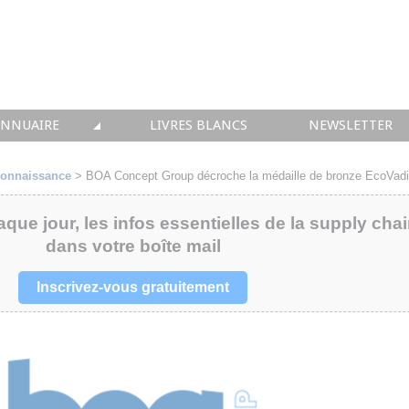
ANNUAIRE
LIVRES BLANCS
NEWSLETTER
TIQUE
OUS LES ACTEURS
onnaissance
>
BOA Concept Group décroche la médaille de bronze EcoVad
 CONSEIL
aque jour, les infos essentielles de la supply cha
dans votre boîte mail
• SOLUTIONS
 INTEGRATION
Inscrivez-vous gratuitement
• FORMATION
 IMMOBILIER