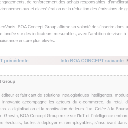
 engagements, de renforcement des achats responsables, d’améliorat
ironnementaux et d’accélération de la réduction des émissions de g
l EcoVadis, BOA Concept Group affirme sa volonté de s’inscrire dans 
ue fondée sur des indicateurs mesurables, avec l’ambition de viser, à
naissance encore plus élevés.
T précédente
Info BOA CONCEPT suivante
t Group
teur et fabricant de solutions intralogistiques intelligentes, modula
se innovante accompagne les acteurs du e-commerce, du retail, d
dans la digitalisation et la robotisation de leurs flux. Cotée à la Bour
xt Growth, BOA Concept Group mise sur l’IoT et l’intelligence embar
 évolutifs, faciles à déployer et réemployables, s’inscrivant dans