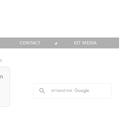
CONTACT
KIT MEDIA
KIT MEDIA
is
👉 INSCRIRE SA SOCIÉTÉ
in
👉 PUBLIER SES NEWS
👉 ANNONCER SUR FAQ
👉 PRENDRE LA PAROLE
👉 PROMOUVOIR SON WEBINAR