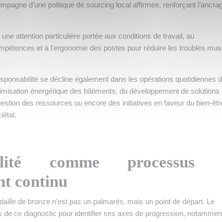
pagne d’une politique de sourcing local affirmée, renforçant l’ancra
 une attention particulière portée aux conditions de travail, au
étences et à l'ergonomie des postes pour réduire les troubles mus
esponsabilité se décline également dans les opérations quotidiennes 
ptimisation énergétique des bâtiments, du développement de solutions
 gestion des ressources ou encore des initiatives en faveur du bien-êtr
iétal.
lité comme processus 
t continu
ille de bronze n’est pas un palmarès, mais un point de départ. Le
s de ce diagnostic pour identifier ses axes de progression, notammen