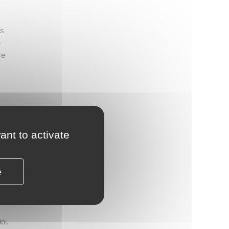
es
e
re
ant to activate
e
ique
oi.