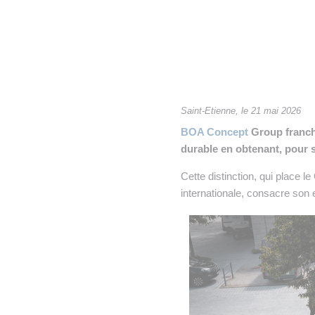
• NOMINATIONS
TOUTES LES INTERVIEWS
•
• ÉVÈNEMENTS
👉 PRENDRE LA PAROLE
•
WEBINAIRES
👉 PLANNING EDITORIAL
REVUE DE PRESSE

Saint-Etienne, le 21 mai 2026
BOA Concept
Group franchi
NEWSLETTER
durable en obtenant, pour s
👉 PUBLIER SES NEWS
Cette distinction, qui place 
internationale, consacre son