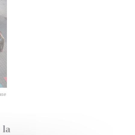
ase
 la