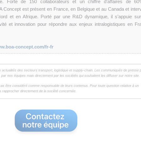
. Forte de 150 collaborateurs et un chiffre d’affaires de 6
BOA Concept est présent en France, en Belgique et au Canada et interv
rd et en Afrique. Porté par une R&D dynamique, il s’appuie sur
ctivité et innovation pour répondre aux enjeux intralogistiques en Fr
w.boa-concept.com/fr-fr
s actualités des secteurs transport, logistique et supply-chain. Les communiqués de presse 
par nos équipes mais directement par les sociétés qui souhaitent les diffuser sur notre site.
as être considéré comme responsable de leurs contenus. Pour toute question relative à un
 rapprocher directement de la société concernée.