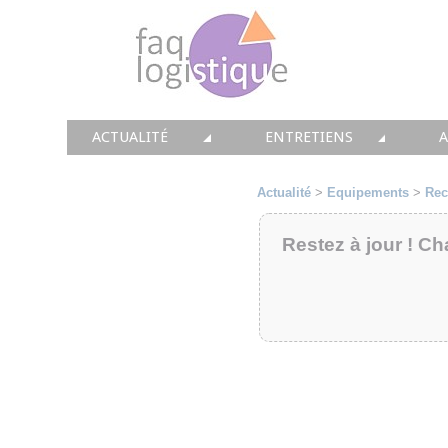
ACTUALITÉ
ENTRETIENS
TOUTES LES NEWS
LES DOSSIERS FAQ LOGIS
T
Actualité
>
Equipements
>
Rec
• CONSEIL
• ENTREPÔT
•
Restez à jour ! Ch
• SOLUTIONS
• TRANSPORT
• EQUIPEMENTS
• WMS / TMS
•
• IMMOBILIER
• SUPPLY / CHAIN
• PRESTATION
LES PAROLES D'EXPERT
•