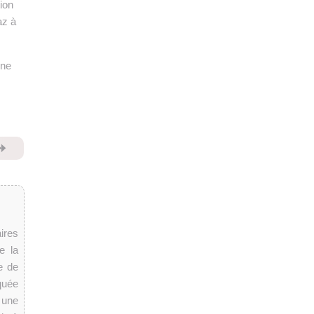
ion
az à
une
⏩
ires
e la
se de
quée
 une