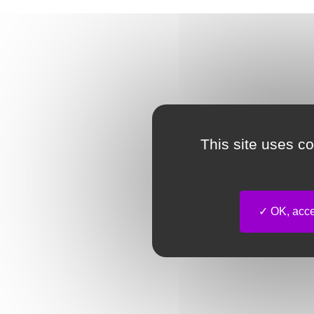
This site uses c
OK, accep