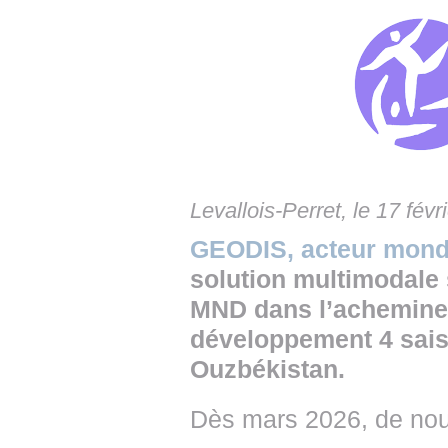
• NOMINATIONS
TOUTES LES INTERVIEWS
• INTRAL
• ÉVÈNEMENTS
👉 PRENDRE LA PAROLE
• PRESTA
WEBINAIRES
👉 PLANNING EDITORIAL
• RECRU
REVUE DE PRESSE
👉 INSCRI
NEWSLETTER
Levallois-Perret, le 17 févr
👉 PUBLIER SES NEWS
GEODIS, acteur mondia
solution multimodal
MND dans l’achemine
développement 4 sais
Ouzbékistan.
Dès mars 2026, de nou