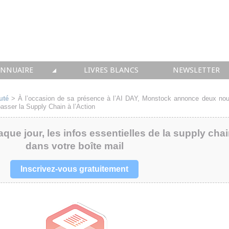
ANNUAIRE
LIVRES BLANCS
NEWSLETTER
TIQUE
OUS LES ACTEURS
uté
>
À l’occasion de sa présence à l’AI DAY, Monstock annonce deux nou
passer la Supply Chain à l’Action
 CONSEIL
aque jour, les infos essentielles de la supply cha
• SOLUTIONS
dans votre boîte mail
 INTEGRATION
Inscrivez-vous gratuitement
• FORMATION
 IMMOBILIER