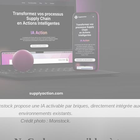
stock propose une IA activable par briques, directement intégrée au
environnements existants.
Crédit photo : Monstock.