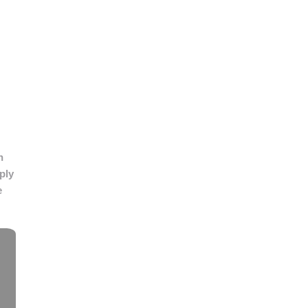
👉 PROMOUVOIR SON LIVRE BLANC
PLAN. EDITORIAL
n
ply
e