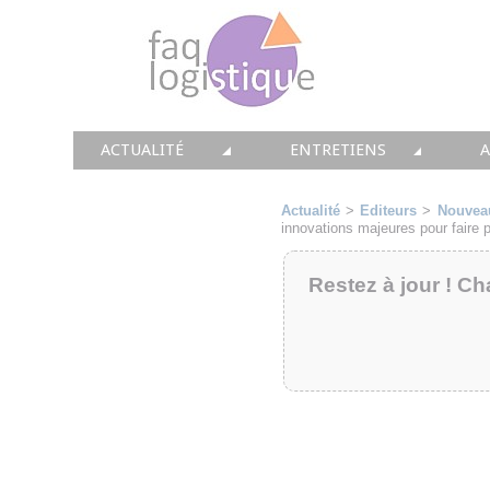
ACTUALITÉ
ENTRETIENS
TOUTES LES NEWS
LES DOSSIERS FAQ LOGIS
T
Actualité
>
Editeurs
>
Nouvea
innovations majeures pour faire 
• CONSEIL
• ENTREPÔT
•
Restez à jour ! Ch
• SOLUTIONS
• TRANSPORT
• EQUIPEMENTS
• WMS / TMS
•
• IMMOBILIER
• SUPPLY / CHAIN
• PRESTATION
LES PAROLES D'EXPERT
•