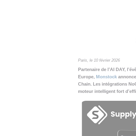
• NOMINATIONS
TOUTES LES INTERVIEWS
•
• ÉVÈNEMENTS
👉 PRENDRE LA PAROLE
•
WEBINAIRES
👉 PLANNING EDITORIAL
REVUE DE PRESSE

NEWSLETTER
Paris, le 10 février 2026
Partenaire de l’AI DAY, l’
👉 PUBLIER SES NEWS
Europe,
Monstock
annonce 
Chain. Les intégrations NoC
moteur intelligent fort d’ef