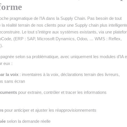
eforme
roche pragmatique de l’IA dans la Supply Chain. Pas besoin de tout
la réalité terrain de nos clients pour une Supply chain plus intelligent
econstruire. Le tout s’intègre aux systèmes existants, via une platef
NoCode, (ERP : SAP, Microsoft Dynamics, Odoo, … WMS : Reflex,
).
pagnée selon sa problématique, avec uniquement les modules d’IA et
r eux :
ar la voix
: inventaires à la voix, déclarations terrain des livreurs,
ns sans écran
documents
pour extraire, contrôler et tracer les informations
es
pour anticiper et ajuster les réapprovisionnements
sée
selon la demande réelle