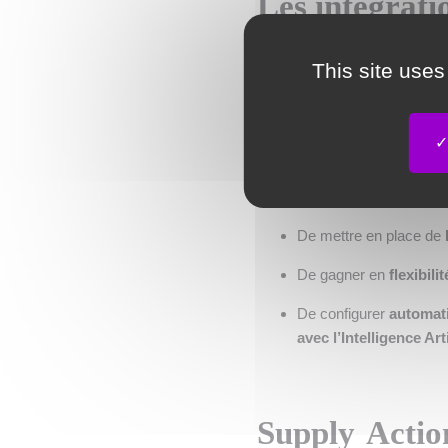
Les intégrati
La digitalisation de la Suppl
This site uses
intégrations NoCode, même de
leurs workflows et piloter la
NoCode permettent :
De connecter rapideme
D’améliorer la
traçabili
De mettre en place de
De gagner en
flexibilit
De configurer
automat
avec
l’Intelligence Arti
Supply Actio