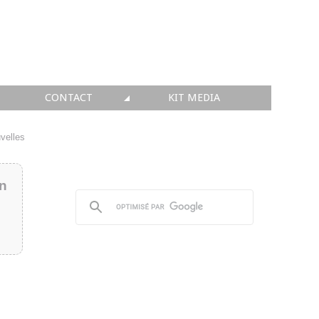
CONTACT
KIT MEDIA
KIT MEDIA
velles
👉 INSCRIRE SA SOCIÉTÉ
in
👉 PUBLIER SES NEWS
👉 ANNONCER SUR FAQ
👉 PRENDRE LA PAROLE
👉 PROMOUVOIR SON WEBINAR