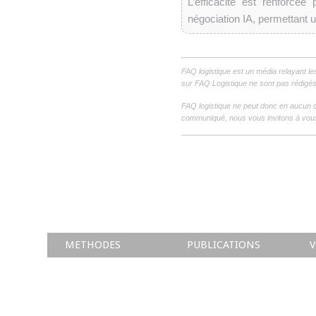
L’efficacité est renforcée
négociation IA, permettant 
FAQ logistique est un média relayant le
sur FAQ Logistique ne sont pas rédigés 
FAQ logistique ne peut donc en aucun c
communiqué, nous vous invitons à vous
METHODES
PUBLICATIONS
V