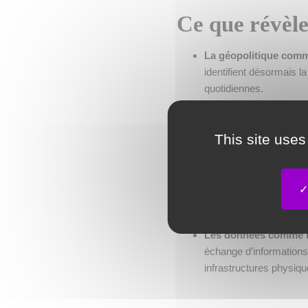
Ce que révèl
La géopolitique comm
identifient désormais l
quotidiennes.
La logistique, pilier 
s’imposent comme des 
This site uses
ciblés sur des axes cri
Des nœuds logistique
échanges Europe–Asie, 
domino à l’échelle du c
Les données comme no
échange d’informations 
infrastructures physiqu