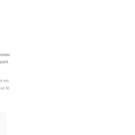
👉 PROMOUVOIR SON LIVRE BLANC
PLAN. EDITORIAL
uveau
port
et en
ur le