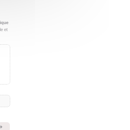
tique
le et
⏩