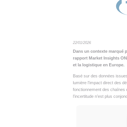
• NOMINATIONS
TOUTES LES INTERVIEWS
•
• ÉVÈNEMENTS
👉 PRENDRE LA PAROLE
•
WEBINAIRES
👉 PLANNING EDITORIAL
REVUE DE PRESSE

22/01/2026
Dans un contexte marqué pa
NEWSLETTER
rapport Market Insights ON
et la logistique en Europe.
👉 PUBLIER SES NEWS
Basé sur des données issues 
lumière l’impact direct des dé
fonctionnement des chaînes d
l’incertitude n’est plus conjonc