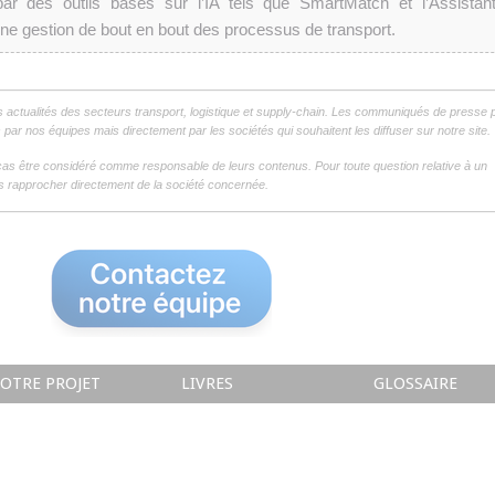
 par des outils basés sur l’IA tels que SmartMatch et l’Assistan
une gestion de bout en bout des processus de transport.
s actualités des secteurs transport, logistique et supply-chain. Les communiqués de presse 
par nos équipes mais directement par les sociétés qui souhaitent les diffuser sur notre site.
as être considéré comme responsable de leurs contenus. Pour toute question relative à un
 rapprocher directement de la société concernée.
OTRE PROJET
LIVRES
GLOSSAIRE