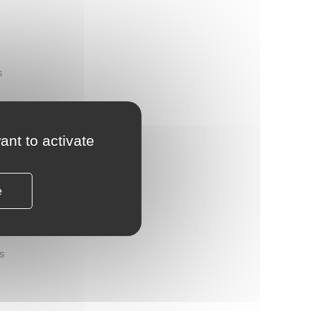
s
ant to activate
 des
e
es