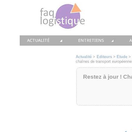
ACTUALITÉ
ENTRETIENS
TOUTES LES NEWS
LES DOSSIERS FAQ LOGIS
T
Actualité
>
Editeurs
>
Etude
chaînes de transport européenne
• CONSEIL
• ENTREPÔT
•
Restez à jour ! Ch
• SOLUTIONS
• TRANSPORT
• EQUIPEMENTS
• WMS / TMS
•
• IMMOBILIER
• SUPPLY / CHAIN
• PRESTATION
LES PAROLES D'EXPERT
•