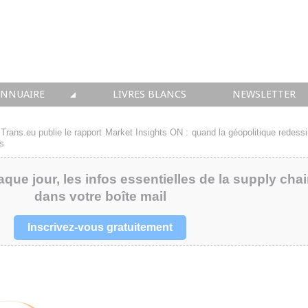
ANNUAIRE
LIVRES BLANCS
NEWSLETTER
TIQUE
OUS LES ACTEURS
>
Trans.eu publie le rapport Market Insights ON : quand la géopolitique redessi
s
 CONSEIL
aque jour, les infos essentielles de la supply cha
• SOLUTIONS
dans votre boîte mail
 INTEGRATION
Inscrivez-vous gratuitement
• FORMATION
 IMMOBILIER