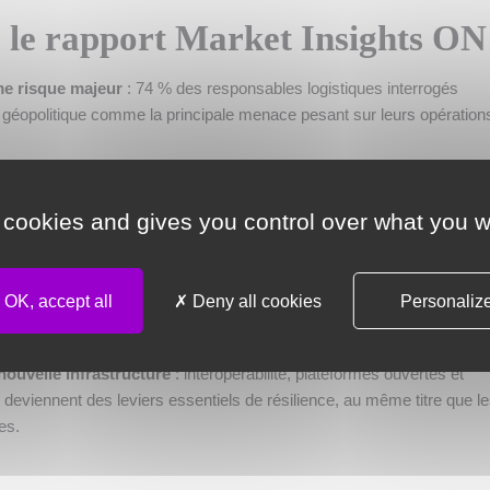
e le rapport Market Insights ON
e risque majeur
: 74 % des responsables logistiques interrogés
a géopolitique comme la principale menace pesant sur leurs opération
stratégique de l’Europe
: infrastructures et corridors de transport
éléments clés de la sécurité européenne, avec des investissements
 cookies and gives you control over what you w
tiques.
s sous tension
: l’étude de cas de
Małaszewicze
, point névralgique
OK, accept all
Deny all cookies
Personaliz
illustre comment une décision administrative peut générer un effet
ontinent.
uvelle infrastructure
: interopérabilité, plateformes ouvertes et
deviennent des leviers essentiels de résilience, au même titre que l
es.