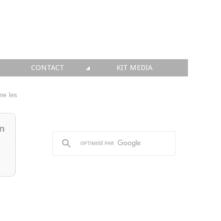
CONTACT
KIT MEDIA
KIT MEDIA
ne les
👉 INSCRIRE SA SOCIÉTÉ
in
👉 PUBLIER SES NEWS
👉 ANNONCER SUR FAQ
👉 PRENDRE LA PAROLE
👉 PROMOUVOIR SON WEBINAR