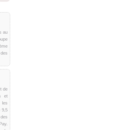
s au
oupe
tème
 des
t de
s et
 les
 9,5
 des
Pay.