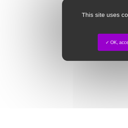
This site uses c
OK, accep