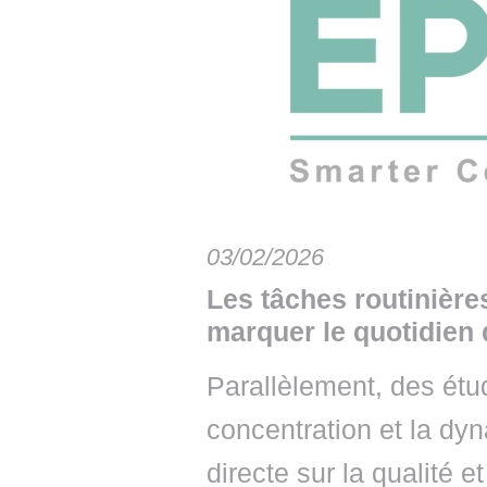
• NOMINATIONS
TOUTES LES INTERVIEWS
• INTRAL
• ÉVÈNEMENTS
👉 PRENDRE LA PAROLE
• PRESTA
WEBINAIRES
👉 PLANNING EDITORIAL
• RECRU
REVUE DE PRESSE
👉 INSCRI
NEWSLETTER
03/02/2026
👉 PUBLIER SES NEWS
Les tâches routinières
marquer le quotidien
Parallèlement, des étu
concentration et la dy
directe sur la qualité e