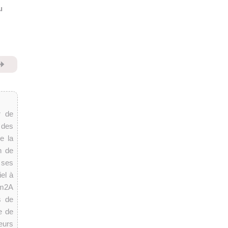
u
⏩
r de
 des
e la
n de
 ses
el à
 m2A
s de
me de
eurs