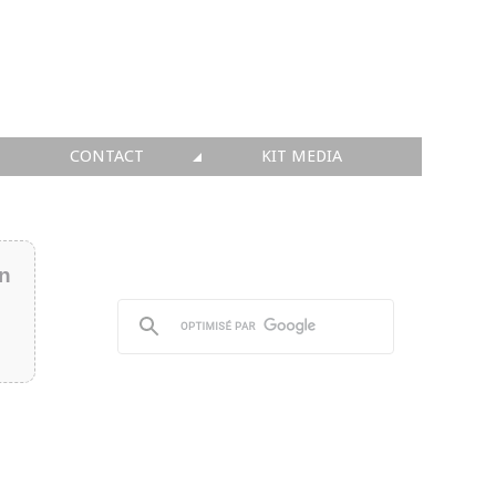
CONTACT
KIT MEDIA
KIT MEDIA
👉 INSCRIRE SA SOCIÉTÉ
in
👉 PUBLIER SES NEWS
👉 ANNONCER SUR FAQ
👉 PRENDRE LA PAROLE
👉 PROMOUVOIR SON WEBINAR