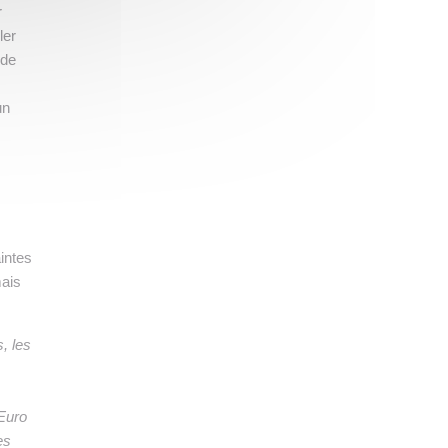
r
ler
 de
un
aintes
mais
, les
’Euro
es