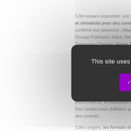
Côté espace exposition, une 
et climatisée pour des con
confirmé leur présence : All
Groupe Portmann, Hays, Hexa
Transports Charpiot, Weber 
Ils sont répartis en 8 thém
This site uses
transport", "Intralogistique, 
"Manutentions & emballages"
"Immobilier & infrastructures 
Une nouvelle zone de démo
(camion, camion toupie, vélo
performances, la maniabilité 
Des rendez-vous d’affaires p
des contrats.
Côté congrès,
les formats d