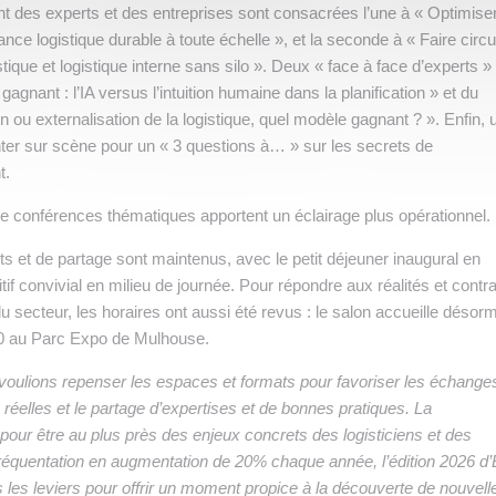
t des experts et des entreprises sont consacrées l’une à « Optimise
ce logistique durable à toute échelle », et la seconde à « Faire circu
gistique et logistique interne sans silo ». Deux « face à face d’experts »
gagnant : l’IA versus l’intuition humaine dans la planification » et du
n ou externalisation de la logistique, quel modèle gagnant ? ». Enfin, 
nter sur scène pour un « 3 questions à… » sur les secrets de
t.
de conférences thématiques apportent un éclairage plus opérationnel.
et de partage sont maintenus, avec le petit déjeuner inaugural en
tif convivial en milieu de journée. Pour répondre aux réalités et contr
u secteur, les horaires ont aussi été revus : le salon accueille désor
00 au Parc Expo de Mulhouse.
 voulions repenser les espaces et formats pour favoriser les échanges
réelles et le partage d’expertises et de bonnes pratiques. La
our être au plus près des enjeux concrets des logisticiens et des
 fréquentation en augmentation de 20% chaque année, l’édition 2026 d
les leviers pour offrir un moment propice à la découverte de nouvell