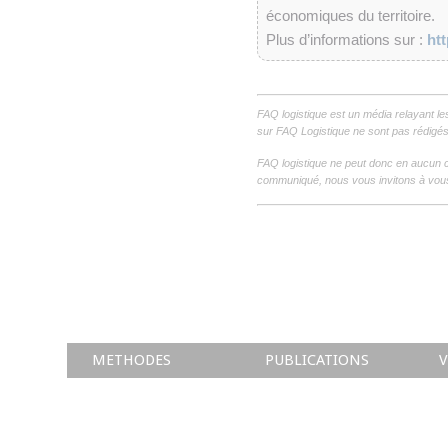
économiques du territoire.
Plus d’informations sur :
ht
FAQ logistique est un média relayant le
sur FAQ Logistique ne sont pas rédigés 
FAQ logistique ne peut donc en aucun c
communiqué, nous vous invitons à vous
METHODES
PUBLICATIONS
V