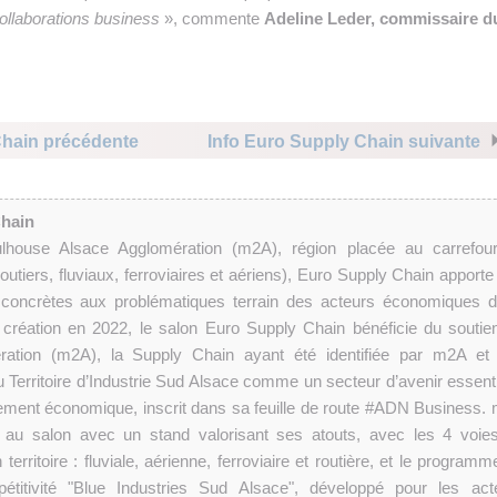
ollaborations business
», commente
Adeline Leder, commissaire d
Chain précédente
Info Euro Supply Chain suivante
Chain
house Alsace Agglomération (m2A), région placée au carrefou
utiers, fluviaux, ferroviaires et aériens), Euro Supply Chain apporte
 concrètes aux problématiques terrain des acteurs économiques d
a création en 2022, le salon Euro Supply Chain bénéficie du soutie
ation (m2A), la Supply Chain ayant été identifiée par m2A et
Territoire d’Industrie Sud Alsace comme un secteur d’avenir essenti
pement économique, inscrit dans sa feuille de route #ADN Business.
ée au salon avec un stand valorisant ses atouts, avec les 4 voie
territoire : fluviale, aérienne, ferroviaire et routière, et le program
étitivité "Blue Industries Sud Alsace", développé pour les act