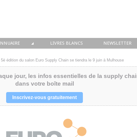
ANNUAIRE
LIVRES BLANCS
NEWSLETTER
TIQUE
OUS LES ACTEURS
 5è édition du salon Euro Supply Chain se tiendra le 9 juin à Mulhouse
 CONSEIL
aque jour, les infos essentielles de la supply cha
dans votre boîte mail
• SOLUTIONS
 INTEGRATION
Inscrivez-vous gratuitement
• FORMATION
 IMMOBILIER