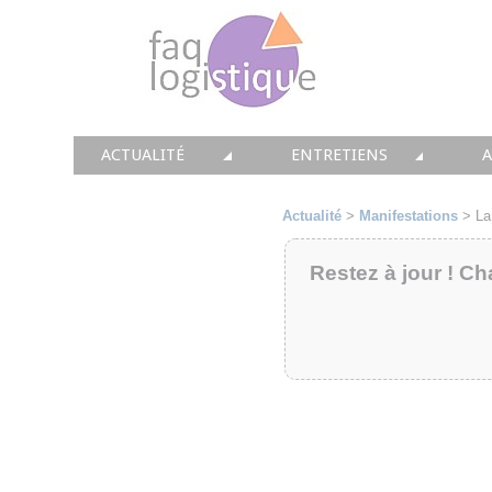
ACTUALITÉ
ENTRETIENS
TOUTES LES NEWS
LES DOSSIERS FAQ LOGIS
T
Actualité
>
Manifestations
>
La
• CONSEIL
• ENTREPÔT
•
Restez à jour ! Ch
• SOLUTIONS
• TRANSPORT
• EQUIPEMENTS
• WMS / TMS
•
• IMMOBILIER
• SUPPLY / CHAIN
• PRESTATION
LES PAROLES D'EXPERT
•