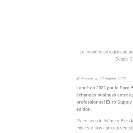
• NOMINATIONS
TOUTES LES INTERVIEWS
•
• ÉVÈNEMENTS
👉 PRENDRE LA PAROLE
•
WEBINAIRES
👉 PLANNING EDITORIAL
REVUE DE PRESSE

La coopération logistique a
NEWSLETTER
Supply C
👉 PUBLIER SES NEWS
Mulhouse, le 22 janvier 2026
Lancé en 2022 par le Parc E
échanges business entre act
professionnel Euro Supply C
édition.
Placé sous le thème «
Et si 
mise sur plusieurs nouveautés