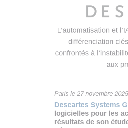
• NOMINATIONS
TOUTES LES INTERVIEWS
• INTRAL
• ÉVÈNEMENTS
👉 PRENDRE LA PAROLE
• PRESTA
WEBINAIRES
👉 PLANNING EDITORIAL
• RECRU
L’automatisation et l
différenciation clé
REVUE DE PRESSE
👉 INSCRI
confrontés à l’instabilit
NEWSLETTER
aux pr
👉 PUBLIER SES NEWS
Paris le 27 novembre 202
Descartes Systems G
logicielles pour les a
résultats de son étude