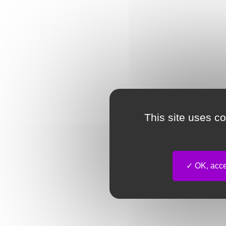
This site uses c
OK, accep