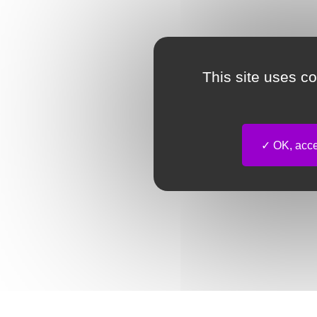
This site uses c
OK, accep