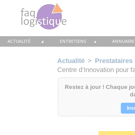
ACTUALITÉ
ENTRETIENS
ANNUAIRE
TOUTES LES NEWS
LES DOSSIERS FAQ LOGISTIQUE
TOUS LES 
Actualité
>
Prestataires
• CONSEIL
• ENTREPÔT
• CONSEI
Centre d’Innovation pour fa
• SOLUTIONS
• TRANSPORT
• SOLUTI
Restez à jour ! Chaque jou
d
• EQUIPEMENTS
• WMS / TMS
• INTEGR
Ins
• IMMOBILIER
• SUPPLY / CHAIN
• FORMA
• PRESTATION
LES PAROLES D'EXPERT
• IMMOBI