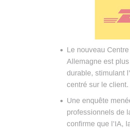
• NOMINATIONS
TOUTES LES INTERVIEWS
• INTRAL
• ÉVÈNEMENTS
👉 PRENDRE LA PAROLE
• PRESTA
WEBINAIRES
👉 PLANNING EDITORIAL
• RECRU
REVUE DE PRESSE
👉 INSCRI
Le nouveau Centre
NEWSLETTER
Allemagne est plus 
👉 PUBLIER SES NEWS
durable, stimulant l
centré sur le client.
Une enquête menée
professionnels de 
confirme que l’IA, l