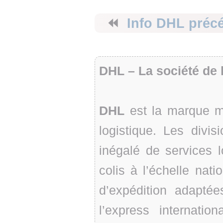
⏪
Info DHL préc
DHL – La société de 
DHL
est la marque mo
logistique. Les divis
inégalé de services lo
colis à l’échelle nati
d’expédition adapt
l’express internation