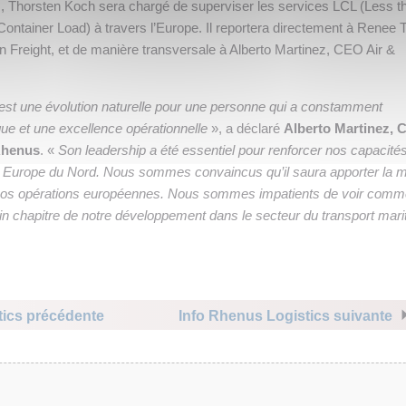
, Thorsten Koch sera chargé de superviser les services LCL (Less t
Container Load) à travers l’Europe. Il reportera directement à Renee 
 Freight, et de manière transversale à Alberto Martinez, CEO Air &
est une évolution naturelle pour une personne qui a constamment
ue et une excellence opérationnelle
», a déclaré
Alberto Martinez,
Rhenus
. «
Son leadership a été essentiel pour renforcer nos capacité
en Europe du Nord. Nous sommes convaincus qu’il saura apporter la
 nos opérations européennes. Nous sommes impatients de voir comme
ain chapitre de notre développement dans le secteur du transport mari
tics précédente
Info Rhenus Logistics suivante