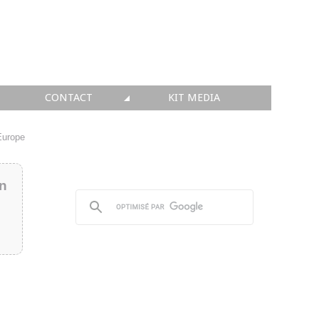
CONTACT
KIT MEDIA
KIT MEDIA
Europe
👉 INSCRIRE SA SOCIÉTÉ
in
👉 PUBLIER SES NEWS
👉 ANNONCER SUR FAQ
👉 PRENDRE LA PAROLE
👉 PROMOUVOIR SON WEBINAR