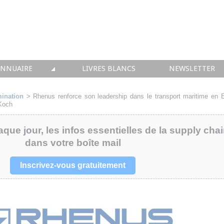
ANNUAIRE
LIVRES BLANCS
NEWSLETTER
TIQUE
OUS LES ACTEURS
ination
>
Rhenus renforce son leadership dans le transport maritime en 
 Koch
 CONSEIL
aque jour, les infos essentielles de la supply cha
• SOLUTIONS
dans votre boîte mail
 INTEGRATION
Inscrivez-vous gratuitement
• FORMATION
 IMMOBILIER