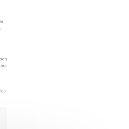
👉 PROMOUVOIR SON LIVRE BLANC
PLAN. EDITORIAL
ht
le
Koch
ine.
 les