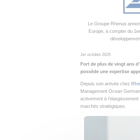
• NOMINATIONS
TOUTES LES INTERVIEWS
•
• ÉVÈNEMENTS
👉 PRENDRE LA PAROLE
•
Le Groupe Rhenus annonc
WEBINAIRES
👉 PLANNING EDITORIAL
Europe, à compter du 1er
développement
REVUE DE PRESSE

1er octobre 2025
NEWSLETTER
Fort de plus de vingt ans d
possède une expertise appr
👉 PUBLIER SES NEWS
Depuis son arrivée chez
Rhe
Management Ocean Germany e
activement à l’élargissement
marchés stratégiques.