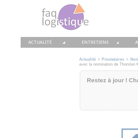
ACTUALITÉ
ENTRETIENS
TOUTES LES NEWS
LES DOSSIERS FAQ LOGIS
T
Actualité
>
Prestataires
>
Nom
avec la nomination de Thorsten
• CONSEIL
• ENTREPÔT
•
Restez à jour ! Ch
• SOLUTIONS
• TRANSPORT
• EQUIPEMENTS
• WMS / TMS
•
• IMMOBILIER
• SUPPLY / CHAIN
• PRESTATION
LES PAROLES D'EXPERT
•