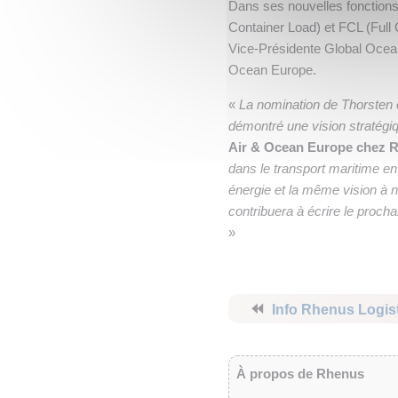
Dans ses nouvelles fonctions
Container Load) et FCL (Full 
Vice-Présidente Global Ocean
Ocean Europe.
«
La nomination de Thorsten 
démontré une vision stratégiq
Air & Ocean Europe chez 
dans le transport maritime 
énergie et la même vision à
contribuera à écrire le proch
»
⏪
Info Rhenus Logis
À propos de Rhenus