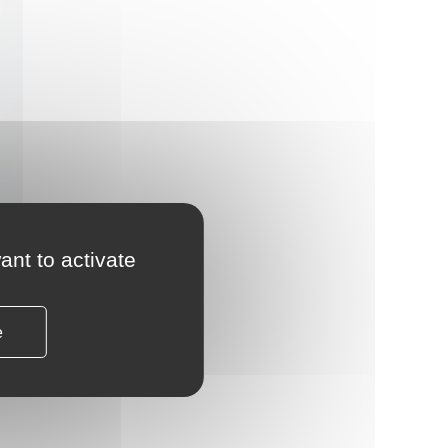
ant to activate
e