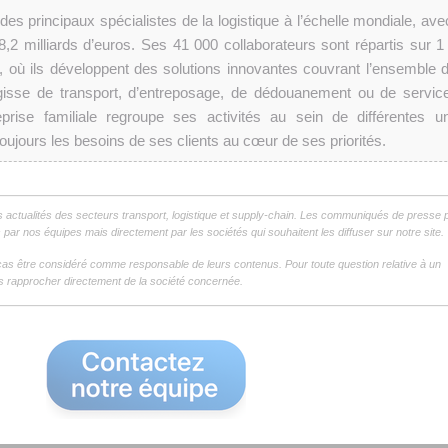
es principaux spécialistes de la logistique à l’échelle mondiale, ave
 8,2 milliards d’euros. Ses 41 000 collaborateurs sont répartis sur 1
, où ils développent des solutions innovantes couvrant l’ensemble d
’agisse de transport, d’entreposage, de dédouanement ou de servic
eprise familiale regroupe ses activités au sein de différentes un
toujours les besoins de ses clients au cœur de ses priorités.
s actualités des secteurs transport, logistique et supply-chain. Les communiqués de presse 
par nos équipes mais directement par les sociétés qui souhaitent les diffuser sur notre site.
as être considéré comme responsable de leurs contenus. Pour toute question relative à un
 rapprocher directement de la société concernée.