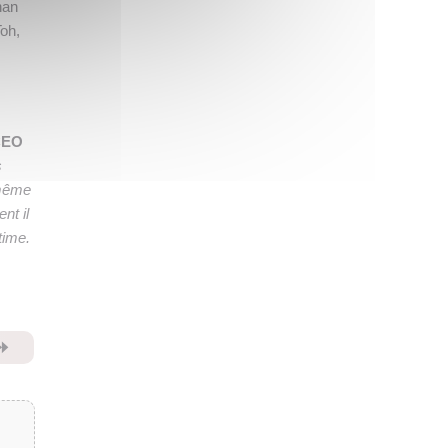
han
Toh,
 CEO
s
 même
nt il
time.
⏩