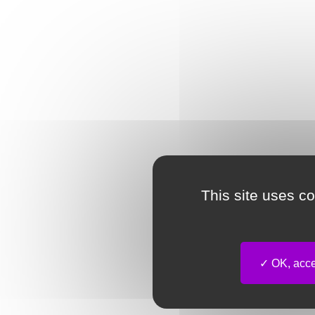
This site uses c
OK, accep