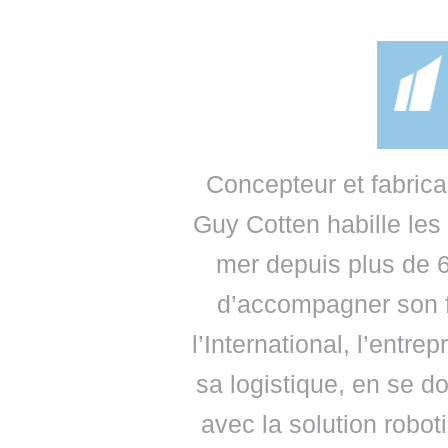
• NOMINATIONS
TOUTES LES INTERVIEWS
• INTRAL
• ÉVÈNEMENTS
👉 PRENDRE LA PAROLE
• PRESTA
WEBINAIRES
👉 PLANNING EDITORIAL
• RECRU
REVUE DE PRESSE
👉 INSCRI
Concepteur et fabrica
NEWSLETTER
Guy Cotten habille les
👉 PUBLIER SES NEWS
mer depuis plus de 6
d’accompagner son f
l’International, l’entre
sa logistique, en se d
avec la solution rob