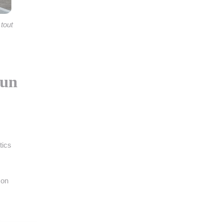
tout
 un
tics
son