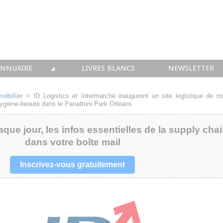
ANNUAIRE
LIVRES BLANCS
NEWSLETTER
TIQUE
OUS LES ACTEURS
obilier
>
ID Logistics et Intermarché inaugurent un site logistique de no
hygiène-beauté dans le Panattoni Park Orléans
 CONSEIL
aque jour, les infos essentielles de la supply cha
• SOLUTIONS
dans votre boîte mail
 INTEGRATION
Inscrivez-vous gratuitement
• FORMATION
 IMMOBILIER