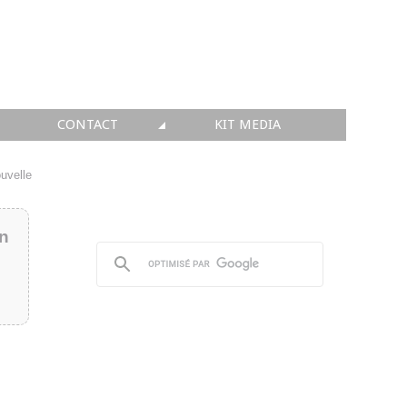
CONTACT
KIT MEDIA
KIT MEDIA
uvelle
👉 INSCRIRE SA SOCIÉTÉ
in
👉 PUBLIER SES NEWS
👉 ANNONCER SUR FAQ
👉 PRENDRE LA PAROLE
👉 PROMOUVOIR SON WEBINAR