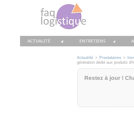
ACTUALITÉ
ENTRETIENS
TOUTES LES NEWS
LES DOSSIERS FAQ LOGIS
T
Actualité
>
Prestataires
>
Imm
génération dédié aux produits d'
• CONSEIL
• ENTREPÔT
•
Restez à jour ! Ch
• SOLUTIONS
• TRANSPORT
• EQUIPEMENTS
• WMS / TMS
•
• IMMOBILIER
• SUPPLY / CHAIN
• PRESTATION
LES PAROLES D'EXPERT
•