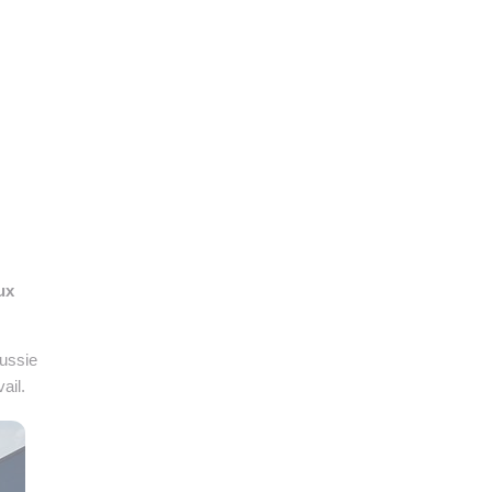
👉 PROMOUVOIR SON LIVRE BLANC
PLAN. EDITORIAL
ux
éussie
ail.