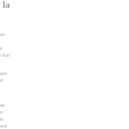
 la
ine
nt
e d’un
ique
et
ite
et
le.
ment