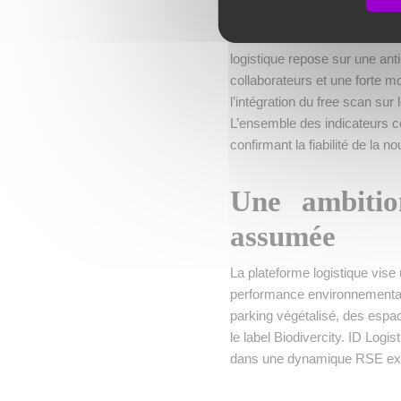
La transition entre les deux b
ni baisse des volumes. Dès le 
logistique repose sur une an
collaborateurs et une forte mo
l’intégration du free scan sur 
L’ensemble des indicateurs co
confirmant la fiabilité de la n
Une ambitio
assumée
La plateforme logistique vis
performance environnementale.
parking végétalisé, des espac
le label Biodivercity. ID Logi
dans une dynamique RSE exi