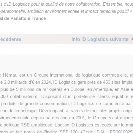
es d’ID Logistics pour la qualité de notre collaboration. Ensemble, nou
érationnelle, ambition environnementale et impact territorial positif
» 
al de Panattoni France
précédente
Info ID Logistics suivante
ic Hémar, est un Groupe international de logistique contractuelle, a
 de 3,3 milliards d’€ en 2024. ID Logistics gère près de 450 sites impl
plus de 9 millions de m² opérés en Europe, en Amérique, en Asie e
00 collaborateurs. Disposant d’un portefeuille clients équilibré e
t produits de grande consommation, ID Logistics se caractérise par
veau de technologie. Développant, à travers de multiples projets origi
vironnementale depuis sa création en 2001, le Groupe s’est aujourd
politique RSE ambitieuse. L’action ID Logistics est cotée sur le ma
aris et fait partie de l’indice SBF 120. (Code ISIN : FR0010929