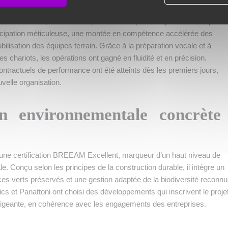
âtiments a été opérée en un seul week-end, sans interruption de l’acti
lundi suivant, le site était opérationnel à pleine capacité. Cette prou
ticipation méticuleuse, une montée en compétence accélérée des
bilisation des équipes terrain. Grâce à la préparation vocale et à
les chariots, les opérations ont gagné en fluidité et en précision.
ntractuels de performance ont été atteints dès les premiers jours,
ouvelle organisation.
n environnementale concrète
e une certification BREEAM Excellent, marqueur d’un haut niveau de
 Conçu selon les principes de la construction durable, il intègre un
es verts préservés et une gestion adaptée de la biodiversité reconnu
stics et Panattoni ont choisi des développements qui inscrivent le proje
geante, en cohérence avec les engagements des entreprises.