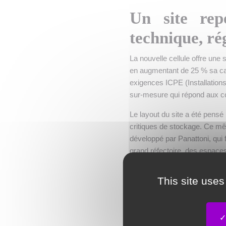
Un site rep
technique, ré
La nouvelle cellule offre une
en augmentant de 25 % sa cap
exigences ICPE (Installation
sur-mesure qui répond aux con
Le layout du site a été pensé p
critiques de stockage. Ce mê
développé par Panattoni, qui f
grand réfectoire, des espaces
éléments participent pleineme
This site uses
Une transitio
performances