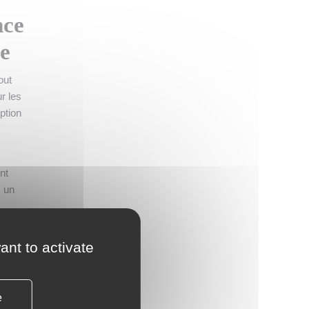
nce
ce
out
r les
ption
nt
c un
ant to activate
des
e