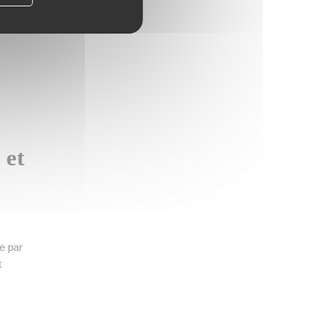
vité
esse
 et
e par
t