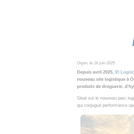
• NOMINATIONS
TOUTES LES INTERVIEWS
•
• ÉVÈNEMENTS
👉 PRENDRE LA PAROLE
•
WEBINAIRES
👉 PLANNING EDITORIAL
REVUE DE PRESSE

NEWSLETTER
Orgon, le 16 juin 2025
👉 PUBLIER SES NEWS
Depuis avril 2025,
ID Logist
nouveau site logistique à 
produits de droguerie, d’hy
Situé sur le nouveau parc log
qui conjugue performance opéra