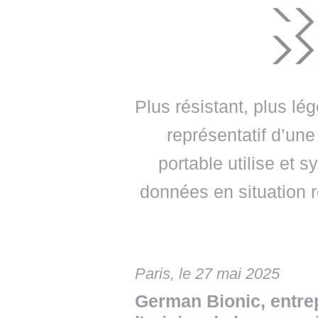
• NOMINATIONS
TOUTES LES INTERVIEWS
• INTRAL
• ÉVÈNEMENTS
👉 PRENDRE LA PAROLE
• PRESTA
WEBINAIRES
👉 PLANNING EDITORIAL
• RECRU
REVUE DE PRESSE
👉 INSCRI
Plus résistant, plus lég
représentatif d’un
NEWSLETTER
portable utilise et s
👉 PUBLIER SES NEWS
données en situation r
Paris, le 27 mai 2025
German Bionic, entrep