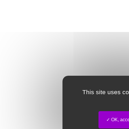
This site uses c
OK, accep