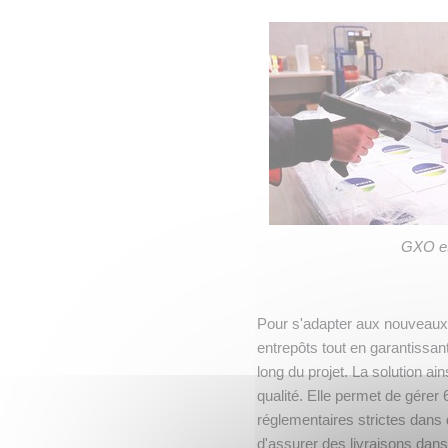
GXO et
Pour s'adapter aux nouveaux 
entrepôts tout en garantissant 
long du projet. La solution ain
qualité. Elle permet de gére
réglementaires strictes dans 
d'assurer des livraisons dan