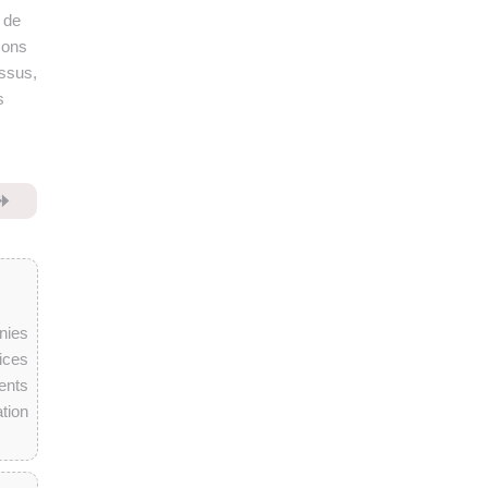
 de
sons
essus,
s
⏩
nies
ices
ents
tion