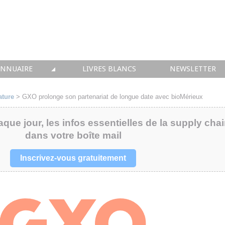
ANNUAIRE
LIVRES BLANCS
NEWSLETTER
TIQUE
OUS LES ACTEURS
ature
>
GXO prolonge son partenariat de longue date avec bioMérieux
 CONSEIL
aque jour, les infos essentielles de la supply cha
dans votre boîte mail
• SOLUTIONS
 INTEGRATION
Inscrivez-vous gratuitement
• FORMATION
 IMMOBILIER