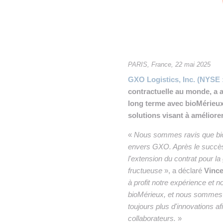
• NOMINATIONS
TOUTES LES INTERVIEWS
•
• ÉVÈNEMENTS
👉 PRENDRE LA PAROLE
•
WEBINAIRES
👉 PLANNING EDITORIAL
PARIS, France, 22 mai 2025
REVUE DE PRESSE

GXO Logistics, Inc. (NYSE
contractuelle au monde, a a
NEWSLETTER
long terme avec bioMérieux,
solutions visant à améliore
👉 PUBLIER SES NEWS
«
Nous sommes ravis que bioM
envers GXO. Après le succès 
l'extension du contrat pour l
fructueuse
», a déclaré
Vince
à profit notre expérience et n
bioMérieux, et nous sommes 
toujours plus d'innovations afi
collaborateurs.
»