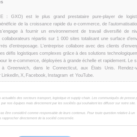
cs
E : GXO) est le plus grand prestataire pure-player de logist
bénéficie de la croissance rapide du e-commerce, de l'automatisatio
 s'engage à fournir un environnement de travail diversifié de ni
 collaborateurs répartis sur 1 000 sites totalisant une surface d’env
rrés d’entreposage. L'entreprise collabore avec des clients d’enver
 des défis logistiques complexes grâce à des solutions technologique
pour le e-commerce, déployées à grande échelle et rapidement. Le s
 à Greenwich, dans le Connecticut, aux États Unis. Rendez-
 LinkedIn, X, Facebook, Instagram et YouTube.
s actualités des secteurs transport, logistique et supply-chain. Les communiqués de presse 
par nos équipes mais directement par les sociétés qui souhaitent les diffuser sur notre site.
as être considéré comme responsable de leurs contenus. Pour toute question relative à un
 rapprocher directement de la société concernée.