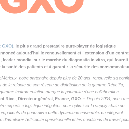
 INTRALOGISTIQUE
 PRESTATION LOGISTIQUE
• RECRUTEMENT
 INSCRIRE SA SOCIÉTÉ
 : GXO)
, le plus grand prestataire pure-player de logistique
nnoncé aujourd'hui le renouvellement et l'extension d'un contra
 leader mondial sur le marché du diagnostic in vitro, qui fournit
r la santé des patients et à garantir la sécurité des consommateu
érieux, notre partenaire depuis plus de 20 ans, renouvelle sa conf
de la refonte de son réseau de distribution de la gamme Réactifs,
a gamme Instrumentation marque la poursuite d'une collaboration
nt Ricci, Directeur général, France, GXO
. «
Depuis 2004, nous me
otre expertise logistique inégalées pour optimiser la supply chain de
impatients de poursuivre cette dynamique ensemble, en intégrant
n d'améliorer l'efficacité opérationnelle et les conditions de travail po