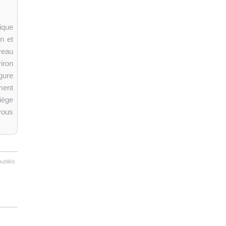
ique
n et
veau
iron
gure
ment
iège
vous
publiés