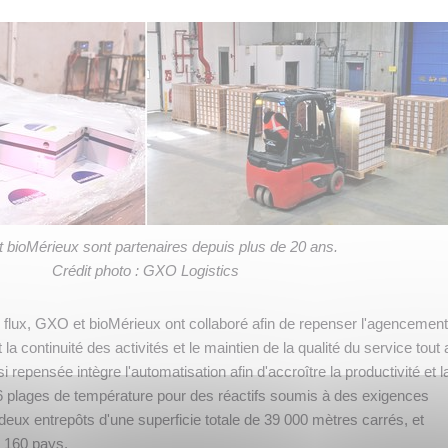
 bioMérieux sont partenaires depuis plus de 20 ans.
Crédit photo : GXO Logistics
flux, GXO et bioMérieux ont collaboré afin de repenser l'agencemen
la continuité des activités et le maintien de la qualité du service tout 
si repensée intègre l'automatisation afin d'accroître la productivité et l
r 6 plages de température pour des réactifs soumis à des exigences
deux entrepôts d'une superficie totale de 39 000 mètres carrés, et
s 160 pays.