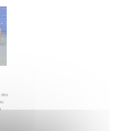
t des
au
a