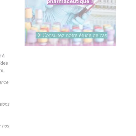
👉 PROMOUVOIR SON LIVRE BLANC
PLAN. EDITORIAL
t à
 des
rs.
iance
ttons
ur nos