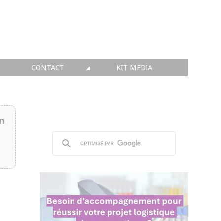
CONTACT
KIT MEDIA
KIT MEDIA
👉 INSCRIRE SA SOCIÉTÉ
in
👉 PUBLIER SES NEWS
👉 ANNONCER SUR FAQ
👉 PRENDRE LA PAROLE
👉 PROMOUVOIR SON WEBINAR