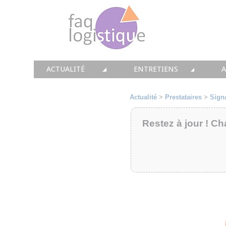
ACTUALITÉ
ENTRETIENS
TOUTES LES NEWS
LES DOSSIERS FAQ LOGIS
T
Actualité
>
Prestataires
>
Sign
• CONSEIL
• ENTREPÔT
•
Restez à jour ! Ch
• SOLUTIONS
• TRANSPORT
• EQUIPEMENTS
• WMS / TMS
•
• IMMOBILIER
• SUPPLY / CHAIN
• PRESTATION
LES PAROLES D'EXPERT
•