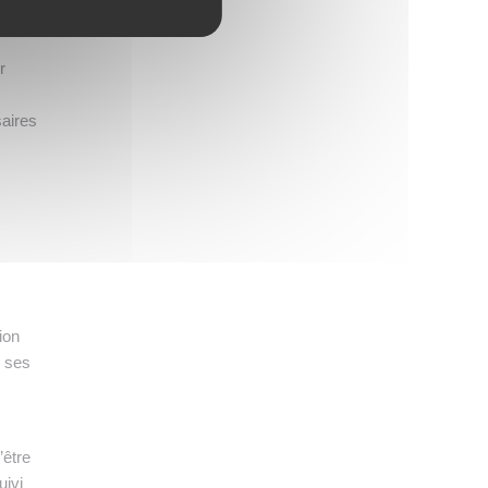
r
saires
ion
r ses
s
’être
uivi