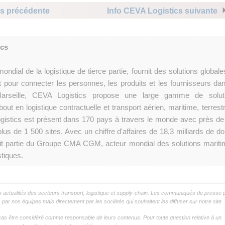
cs précédente
Info CEVA Logistics suivante
ics
ndial de la logistique de tierce partie, fournit des solutions globale
 pour connecter les personnes, les produits et les fournisseurs dan
rseille, CEVA Logistics propose une large gamme de solut
ut en logistique contractuelle et transport aérien, maritime, terrestr
ogistics est présent dans 170 pays à travers le monde avec près de
us de 1 500 sites. Avec un chiffre d'affaires de 18,3 milliards de dol
it partie du Groupe CMA CGM, acteur mondial des solutions mariti
stiques.
s actualités des secteurs transport, logistique et supply-chain. Les communiqués de presse 
par nos équipes mais directement par les sociétés qui souhaitent les diffuser sur notre site.
as être considéré comme responsable de leurs contenus. Pour toute question relative à un