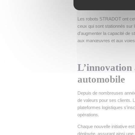
véhicules par mois.
Les robots STRADOT ont cette
ceux qui sont stationnés sur 
d’augmenter la capacité de s
aux manœuvres et aux voies d
L’innovation 
automobile
Depuis de nombreuses années
de valeurs pour ses clients. 
plateformes logistiques s’ins
opérations.
Chaque nouvelle initiative est
déployée, assurant ainsi un