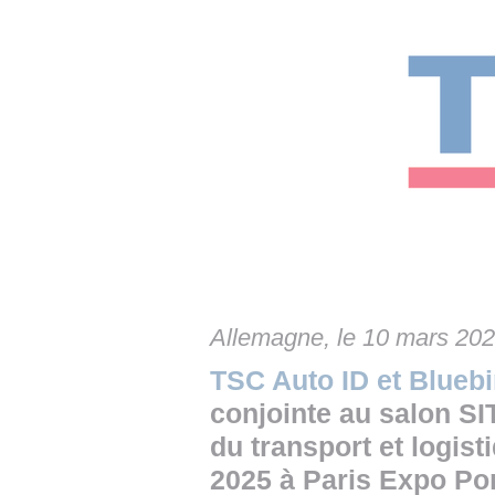
• NOMINATIONS
TOUTES LES INTERVIEWS
• INTRAL
• ÉVÈNEMENTS
👉 PRENDRE LA PAROLE
• PRESTA
WEBINAIRES
👉 PLANNING EDITORIAL
• RECRU
REVUE DE PRESSE
👉 INSCRI
NEWSLETTER
👉 PUBLIER SES NEWS
Allemagne, le 10 mars 20
TSC Auto ID et Bluebi
conjointe au salon S
du transport et logisti
2025 à Paris Expo Por