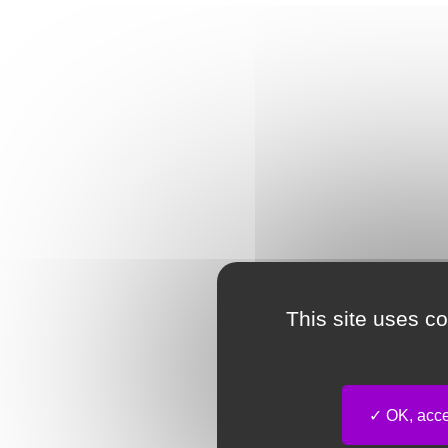
This site uses c
OK, accep