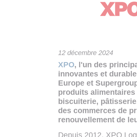
• NOMINATIONS
TOUTES LES INTERVIEWS
• INTRAL
• ÉVÈNEMENTS
👉 PRENDRE LA PAROLE
• PRESTA
WEBINAIRES
👉 PLANNING EDITORIAL
• RECRU
REVUE DE PRESSE
👉 INSCRI
12 décembre 2024
NEWSLETTER
XPO
, l'un des princi
👉 PUBLIER SES NEWS
innovantes et durable
Europe et Supergroup,
produits alimentaires 
biscuiterie, pâtisseri
des commerces de pro
renouvellement de leu
Depuis 2012, XPO Logi