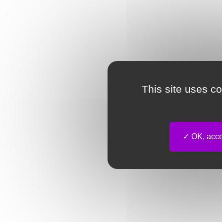
This site uses c
OK, accep