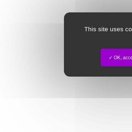
This site uses c
OK, accep