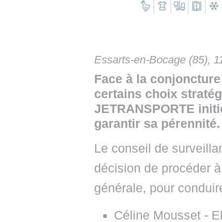
• NOMINATIONS
TOUTES LES INTERVIEWS
• INTRAL
• ÉVÈNEMENTS
👉 PRENDRE LA PAROLE
• PRESTA
WEBINAIRES
👉 PLANNING EDITORIAL
• RECRU
Essarts-en-Bocage (85), 
REVUE DE PRESSE
👉 INSCRI
Face à la conjoncture
certains choix strat
NEWSLETTER
JETRANSPORTE initie 
👉 PUBLIER SES NEWS
garantir sa pérennité.
Le conseil de surveill
décision de procéder 
générale, pour conduire
Céline Mousset - 