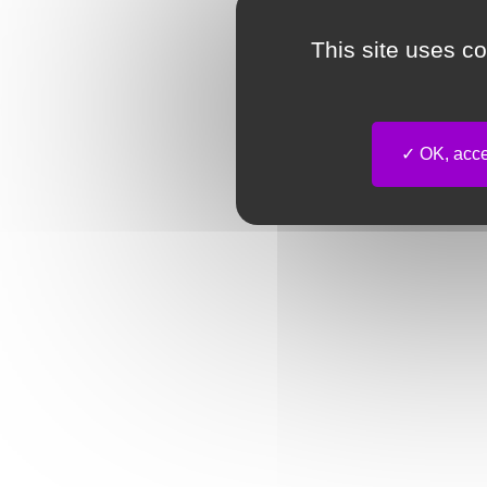
This site uses c
OK, accep