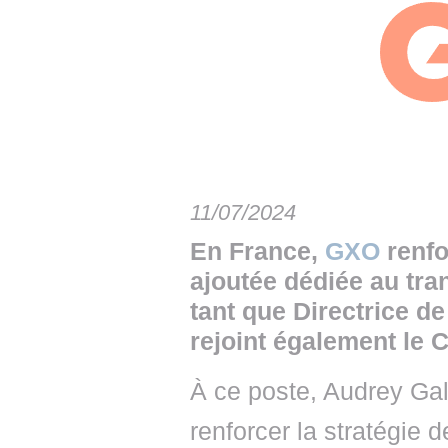
• NOMINATIONS
TOUTES LES INTERVIEWS
• INTRAL
• ÉVÈNEMENTS
👉 PRENDRE LA PAROLE
• PRESTA
WEBINAIRES
👉 PLANNING EDITORIAL
• RECRU
REVUE DE PRESSE
👉 INSCRI
NEWSLETTER
11/07/2024
👉 PUBLIER SES NEWS
En France,
GXO
renfo
ajoutée dédiée au tra
tant que Directrice de
rejoint également le 
À ce poste, Audrey Gal
renforcer la stratégie