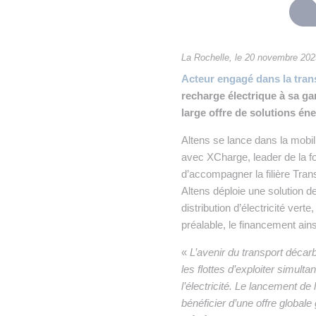
• NOMINATIONS
TOUTES LES INTERVIEWS
•
• ÉVÈNEMENTS
👉 PRENDRE LA PAROLE
•
La Rochelle, le 20 novembre 202
WEBINAIRES
👉 PLANNING EDITORIAL
Acteur engagé dans la tran
recharge électrique à sa ga
REVUE DE PRESSE

large offre de solutions é
NEWSLETTER
Altens se lance dans la mobi
avec XCharge, leader de la fo
👉 PUBLIER SES NEWS
d’accompagner la filière Tran
Altens déploie une solution d
distribution d’électricité vert
préalable, le financement ains
«
L’avenir du transport décar
les flottes d’exploiter simul
l’électricité. Le lancement 
bénéficier d’une offre globale