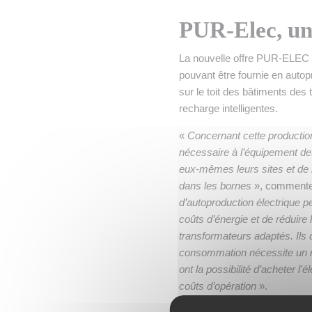
PUR-Elec, une
La nouvelle offre PUR-ELEC pr
pouvant être fournie en autop
sur le toit des bâtiments des
recharge intelligentes.
«
Concernant cette production
nécessaire à l’équipement des
eux-mêmes leurs sites et de n
dans les bornes
», comment
d’autoproduction électrique p
coûts d’énergie et de réduire 
transformateurs adaptés. Ils d
consommation nécessite un ra
ont la possibilité d’acheter l'
coûts d’opération
».