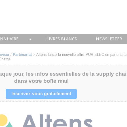
ANNUAIRE
LIVRES BLANCS
NEWSLETTER
TIQUE
OUS LES ACTEURS
uveau
/
Partenariat
>
Altens lance la nouvelle offre PUR-ELEC en partenaria
XCharge
 CONSEIL
aque jour, les infos essentielles de la supply cha
• SOLUTIONS
dans votre boîte mail
 INTEGRATION
Inscrivez-vous gratuitement
• FORMATION
 IMMOBILIER