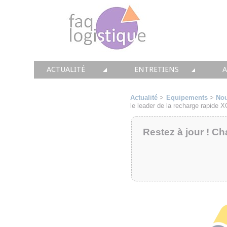
ACTUALITÉ
ENTRETIENS
TOUTES LES NEWS
LES DOSSIERS FAQ LOGIS
T
Actualité
>
Equipements
>
No
le leader de la recharge rapide 
• CONSEIL
• ENTREPÔT
•
Restez à jour ! Ch
• SOLUTIONS
• TRANSPORT
• EQUIPEMENTS
• WMS / TMS
•
• IMMOBILIER
• SUPPLY / CHAIN
• PRESTATION
LES PAROLES D'EXPERT
•