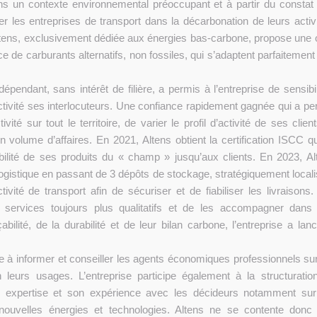
s un contexte environnemental préoccupant et à partir du constat q
r les entreprises de transport dans la décarbonation de leurs activi
 Altens, exclusivement dédiée aux énergies bas-carbone, propose une o
e de carburants alternatifs, non fossiles, qui s’adaptent parfaitement
ndépendant, sans intérêt de filière, a permis à l’entreprise de sensibi
ctivité ses interlocuteurs. Une confiance rapidement gagnée qui a pe
ivité sur tout le territoire, de varier le profil d’activité de ses clien
volume d’affaires. En 2021, Altens obtient la certification ISCC qui
abilité de ses produits du « champ » jusqu’aux clients. En 2023, Al
logistique en passant de 3 dépôts de stockage, stratégiquement locali
ivité de transport afin de sécuriser et de fiabiliser les livraisons. 
s services toujours plus qualitatifs et de les accompagner dans
abilité, de la durabilité et de leur bilan carbone, l’entreprise a lan
e à informer et conseiller les agents économiques professionnels sur
on leurs usages. L’entreprise participe également à la structuratio
 expertise et son expérience avec les décideurs notamment sur
nouvelles énergies et technologies. Altens ne se contente donc