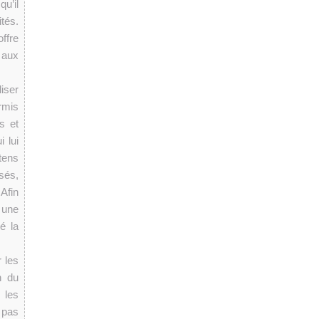
u’il
tés.
ffre
 aux
liser
rmis
ts et
 lui
tens
sés,
Afin
 une
cé la
 les
n du
 les
 pas