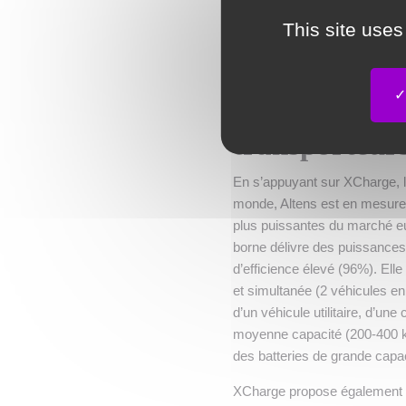
Altens apporte donc une soluti
possible car la stratégie et l
This site uses
Des borne
transporteur
En s’appuyant sur XCharge, l'u
monde, Altens est en mesure 
plus puissantes du marché eu
borne délivre des puissances
d’efficience élevé (96%). Ell
et simultanée (2 véhicules e
d’un véhicule utilitaire, d’un
moyenne capacité (200-400 k
des batteries de grande capa
XCharge propose également l