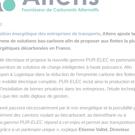
 INTRALOGISTIQUE
 PRESTATION LOGISTIQUE
3
• RECRUTEMENT
sition énergétique des entreprises de transports
, Altens ajoute la
mme de solutions bas-carbone afin de proposer aux flottes la pl
 INSCRIRE SA SOCIÉTÉ
nergétiques décarbonées en France.
lité électrique et propose la nouvelle gamme PUR-ELEC en partenaria
urniture de solutions de charge intelligentes à haute puissance. Afin
sport & Logistique dans la réduction de l’empreinte carbone des flotte
e mobilité électrique complète. PUR-ELEC inclut ainsi la production et
e, l’installation de bornes privatives dans les entreprises, l’étude techni
i que des outils digitaux de gestion.
boné passera nécessairement par le mix énergétique et la possibilité 
tanément des camions roulant au biocarburant, au biométhane ou à
de la gamme PUR-ELEC répond à cet enjeu et permet aux transporteur
 grâce à un partenaire unique
», explique
Etienne Valtel, Directeur