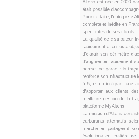
Altens est née en 2020 dan
était possible d’accompagne
Pour ce faire, l’entreprise
complète et inédite en Franc
spécificités de ses clients.
La qualité de distributeur i
rapidement et en toute obje
d’élargir son périmètre d’act
d’augmenter rapidement son 
permet de garantir la traç
renforce son infrastructure 
à 5, et en intégrant une act
d’apporter aux clients de
meilleure gestion de la traç
plateforme MyAltens.
La mission d’Altens consist
carburants alternatifs sel
marché en partageant son
évolutions en matière de 