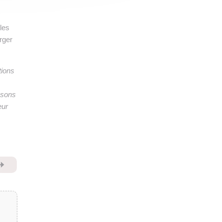
les
rger
tions
ssons
eur
⏩