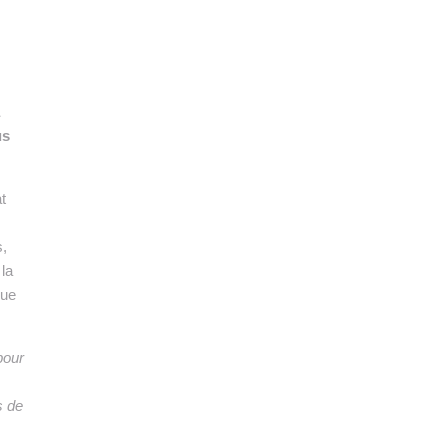
👉 PROMOUVOIR SON LIVRE BLANC
PLAN. EDITORIAL
us
t
s,
 la
que
pour
s de