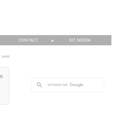
CONTACT
KIT MEDIA
KIT MEDIA
t avec
👉 INSCRIRE SA SOCIÉTÉ
in
👉 PUBLIER SES NEWS
👉 ANNONCER SUR FAQ
👉 PRENDRE LA PAROLE
👉 PROMOUVOIR SON WEBINAR