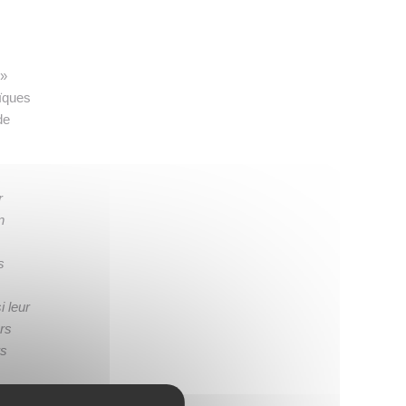
 »
aïques
de
r
n
s
i leur
rs
rs