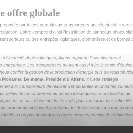
 offre globale
oposée par Altens garantit aux transporteurs une électricité « verte
roduction. L’offre comprend ainsi l’installation de panneaux photovolt
 transporteurs ou des entrepôts logistiques, d’ombrières et de bornes 
 d’électricité photovoltaïques, Altens supporte l’investissement
 entreprises. Les transporteurs peuvent aussi faire le choix d’équipe
ous confier la gestion de la production d’énergie puis sa redistributio
e
Mohamed Bennama, Président d’Altens
. «
Cette stratégie
ermet aux transporteurs de réaliser d’importantes économies sur leur
les délais de raccordement au réseau électrique ou à l’installation de
isposent en sus, d’une électricité verte pour recharger leur flotte. Et s
ccordement additionnel au réseau des fournisseurs, les transporteu
électricité à bas prix pendant les heures creuses et ainsi de réduire leu