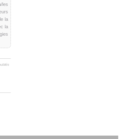
/les
eurs
de la
c la
gies
publiés