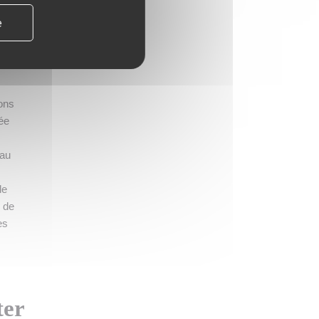
e
 selon
ko,
ions
ée
 au
de
n de
es
ter