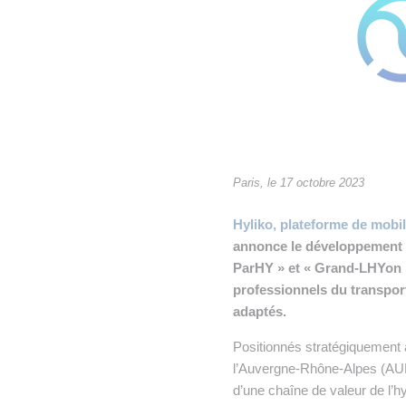
• NOMINATIONS
TOUTES LES INTERVIEWS
•
• ÉVÈNEMENTS
👉 PRENDRE LA PAROLE
•
WEBINAIRES
👉 PLANNING EDITORIAL
REVUE DE PRESSE

NEWSLETTER
Paris, le 17 octobre 2023
👉 PUBLIER SES NEWS
Hyliko, plateforme de mobil
annonce le développement 
ParHY » et « Grand-LHYon »
professionnels du transport
adaptés.
Positionnés stratégiquement 
l’Auvergne-Rhône-Alpes (AUR
d’une chaîne de valeur de l’h