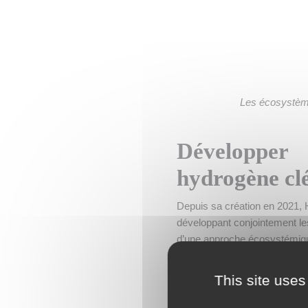
Les écosystè
Développer 
hydrogène cl
Depuis sa création en 2021, Hy
développant conjointement le
d’une approche écosystémique
de véhicules hydrogène suivan
et mise en service de station
This site uses
Ces écosystèmes territoriaux