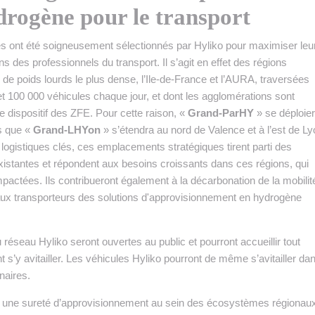
ydrogène pour le transport
s ont été soigneusement sélectionnés par Hyliko pour maximiser leu
s des professionnels du transport. Il s’agit en effet des régions
er de poids lourds le plus dense, l’Ile-de-France et l’AURA, traversées
t 100 000 véhicules chaque jour, et dont les agglomérations sont
 dispositif des ZFE. Pour cette raison, «
Grand-ParHY
» se déploie
is que «
Grand-LHYon
» s’étendra au nord de Valence et à l’est de Ly
logistiques clés, ces emplacements stratégiques tirent parti des
existantes et répondent aux besoins croissants dans ces régions, qui
mpactées. Ils contribueront également à la décarbonation de la mobilit
 aux transporteurs des solutions d'approvisionnement en hydrogène
u réseau Hyliko seront ouvertes au public et pourront accueillir tout
 s’y avitailler. Les véhicules Hyliko pourront de même s’avitailler da
naires.
rs une sureté d’approvisionnement au sein des écosystèmes régionau