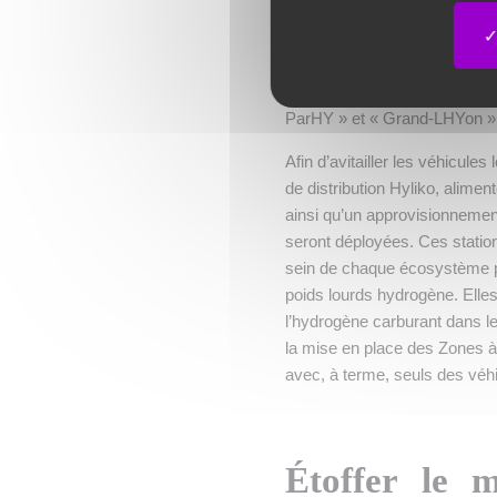
de distribution et d’usages d
développement de la filière ai
l’ADEME. C’est en réunissant 
premiers usagers de ces cor
ParHY » et « Grand-LHYon » on
Afin d’avitailler les véhicul
de distribution Hyliko, alime
ainsi qu’un approvisionnemen
seront déployées. Ces statio
sein de chaque écosystème pou
poids lourds hydrogène. Elles 
l’hydrogène carburant dans le
la mise en place des Zones à 
avec, à terme, seuls des véh
Étoffer le ma