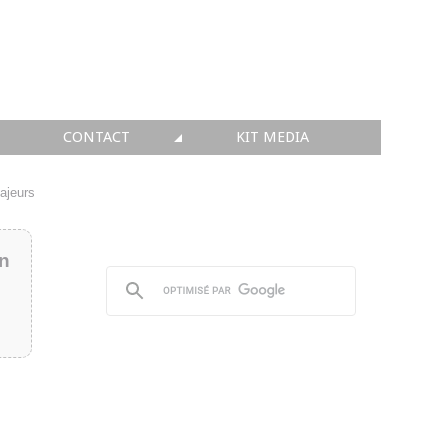
CONTACT
KIT MEDIA
KIT MEDIA
ajeurs
👉 INSCRIRE SA SOCIÉTÉ
in
👉 PUBLIER SES NEWS
👉 ANNONCER SUR FAQ
👉 PRENDRE LA PAROLE
👉 PROMOUVOIR SON WEBINAR