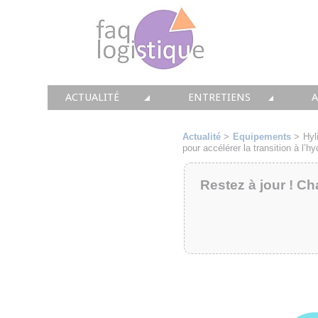
ACTUALITÉ
ENTRETIENS
TOUTES LES NEWS
LES DOSSIERS FAQ LOGIS
T
Actualité
>
Equipements
>
Hyl
pour accélérer la transition à l’
• CONSEIL
• ENTREPÔT
•
Restez à jour ! Ch
• SOLUTIONS
• TRANSPORT
• EQUIPEMENTS
• WMS / TMS
•
• IMMOBILIER
• SUPPLY / CHAIN
• PRESTATION
LES PAROLES D'EXPERT
•