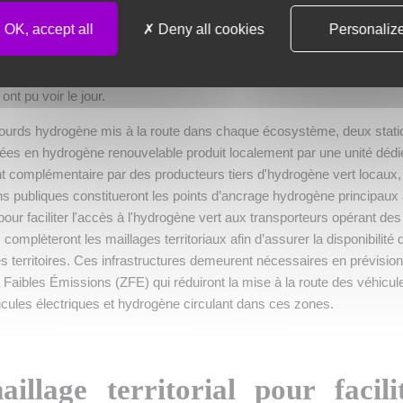
’hydrogène renouvelable ou bas carbone créées afin de contribuer au
OK, accept all
Deny all cookies
Personaliz
nsi qu’à la décarbonation de l’industrie et des activités de transport »,
les intérêts des transporteurs et donneurs d’ordre partenaires d’Hyli
ridors, que les deux projets autonomes et complémentaires « Grand-
t pu voir le jour.
es lourds hydrogène mis à la route dans chaque écosystème, deux stat
ntées en hydrogène renouvelable produit localement par une unité dédi
t complémentaire par des producteurs tiers d'hydrogène vert locaux,
ns publiques constitueront les points d’ancrage hydrogène principaux
r faciliter l'accès à l'hydrogène vert aux transporteurs opérant des
complèteront les maillages territoriaux afin d’assurer la disponibilité 
s territoires. Ces infrastructures demeurent nécessaires en prévisio
Faibles Émissions (ZFE) qui réduiront la mise à la route des véhicul
icules électriques et hydrogène circulant dans ces zones.
illage territorial pour facili