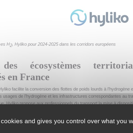
mes H
, Hyliko pour 2024-2025 dans les corridors européens
2
des écosystèmes territori
és en France
liko facilite la conversion des flottes de poids lourds à l’hydrogène 
s usages de l’hydrogène et les infrastructures correspondantes au tr
. Hyliko propose aux professionnels du transport la mise à disposit
t un modèle locatif longue durée avec services ainsi que la construc
s d’avitaillement en hydrogène vert pour alimenter ces véhicules.
 cookies and gives you control over what you w
 hydrogène permettent le déploiement d’« infrastructures de producti