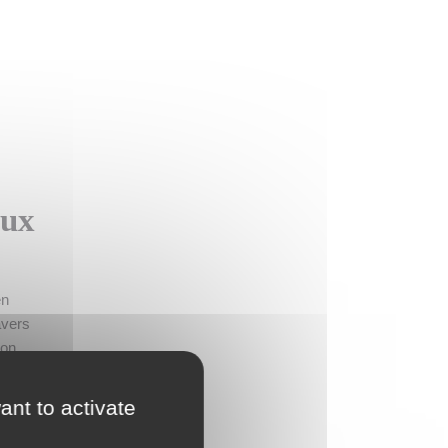
aux
en
avers
ion
tion
ant to activate
on,