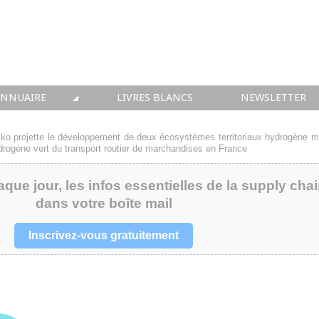
ANNUAIRE
LIVRES BLANCS
NEWSLETTER
TIQUE
OUS LES ACTEURS
iko projette le développement de deux écosystèmes territoriaux hydrogène m
hydrogène vert du transport routier de marchandises en France
 CONSEIL
aque jour, les infos essentielles de la supply cha
• SOLUTIONS
dans votre boîte mail
 INTEGRATION
Inscrivez-vous gratuitement
• FORMATION
 IMMOBILIER