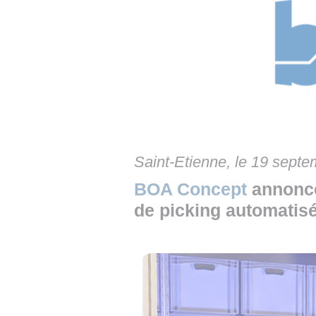
• NOMINATIONS
TOUTES LES INTERVIEWS
• INTRAL
• ÉVÈNEMENTS
👉 PRENDRE LA PAROLE
• PRESTA
WEBINAIRES
👉 PLANNING EDITORIAL
• RECRU
REVUE DE PRESSE
👉 INSCRI
NEWSLETTER
Saint-Etienne, le 19 sept
👉 PUBLIER SES NEWS
BOA Concept
annonce
de picking automatisé