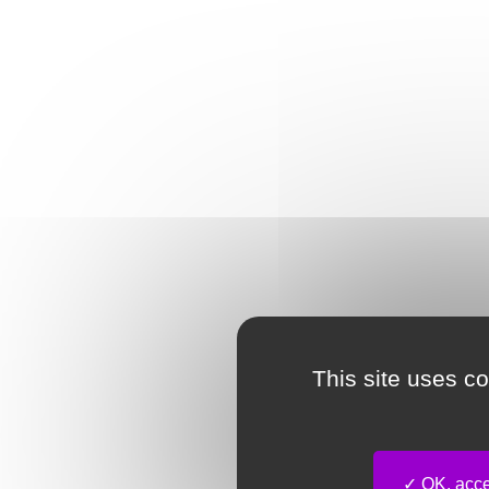
This site uses c
OK, accep