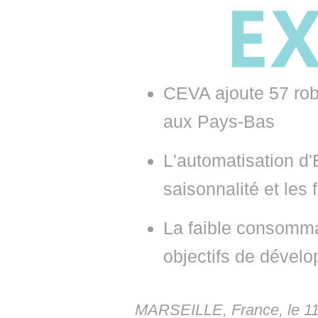
• NOMINATIONS
TOUTES LES INTERVIEWS
• INTRAL
• ÉVÈNEMENTS
👉 PRENDRE LA PAROLE
• PRESTA
WEBINAIRES
👉 PLANNING EDITORIAL
• RECRU
CEVA ajoute 57 rob
REVUE DE PRESSE
👉 INSCRI
aux Pays-Bas
NEWSLETTER
L'automatisation d'
👉 PUBLIER SES NEWS
saisonnalité et les
La faible consomma
objectifs de dével
MARSEILLE, France, le 11 