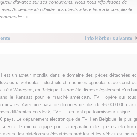
longueur d’avance sur ses concurrents. Nous nous réjouissons de
 avec Accenture afin d’aider nos clients à faire face à la complexité
s commandes.
»
dente
Info Körber suivante
VH est un acteur mondial dans le domaine des pièces détachées et
évateurs, véhicules industriels et machines agricoles et de construct
t situé à Waregem, en Belgique. La société dispose également d’un bu
(dans le Kansas) pour le marché américain. TVH opère sur tous
succursales. Avec une base de données de plus de 46 000 000 d’artic
ences différentes en stock, TVH — en tant que fournisseur unique — 
80 pays. Le département électronique de TVH en Belgique, le plus g
 service le mieux équipé pour la réparation des pièces électroni
lévateurs, les plateformes élévatrices mobiles et les véhicules industr