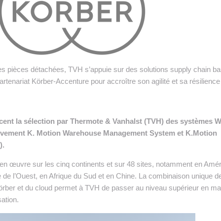
 INTRALOGISTIQUE
 PRESTATION LOGISTIQUE
• RECRUTEMENT
es pièces détachées, TVH s’appuie sur des solutions supply chain b
 INSCRIRE SA SOCIÉTÉ
partenariat Körber-Accenture pour accroître son agilité et sa résilience
cent la sélection par Thermote & Vanhalst (TVH) des systèmes
tivement K. Motion Warehouse Management System et K.Motion
).
 en œuvre sur les cinq continents et sur 48 sites, notamment en Amé
 de l’Ouest, en Afrique du Sud et en Chine. La combinaison unique d
ber et du cloud permet à TVH de passer au niveau supérieur en ma
sation.