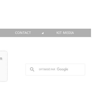
CONTACT
KIT MEDIA
KIT MEDIA
👉 INSCRIRE SA SOCIÉTÉ
in
👉 PUBLIER SES NEWS
👉 ANNONCER SUR FAQ
👉 PRENDRE LA PAROLE
👉 PROMOUVOIR SON WEBINAR