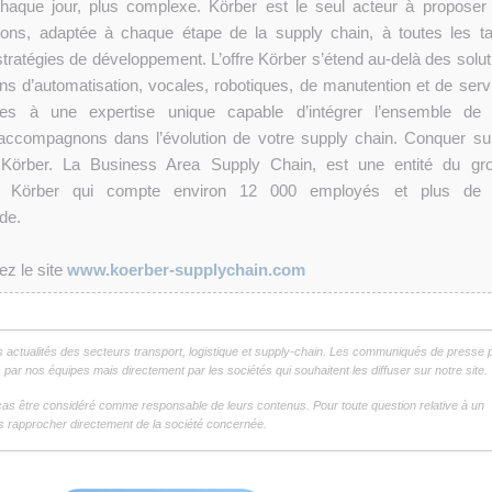
chaque jour, plus complexe. Körber est le seul acteur à proposer
ns, adaptée à chaque étape de la supply chain, à toutes les tai
 stratégies de développement. L’offre Körber s’étend au-delà des solut
ions d’automatisation, vocales, robotiques, de manutention et de serv
iées à une expertise unique capable d’intégrer l’ensemble de
ccompagnons dans l’évolution de votre supply chain. Conquer su
Körber. La Business Area Supply Chain, est une entité du gr
onal Körber qui compte environ 12 000 employés et plus de
de.
ez le site
www.koerber-supplychain.com
s actualités des secteurs transport, logistique et supply-chain. Les communiqués de presse 
par nos équipes mais directement par les sociétés qui souhaitent les diffuser sur notre site.
as être considéré comme responsable de leurs contenus. Pour toute question relative à un
 rapprocher directement de la société concernée.