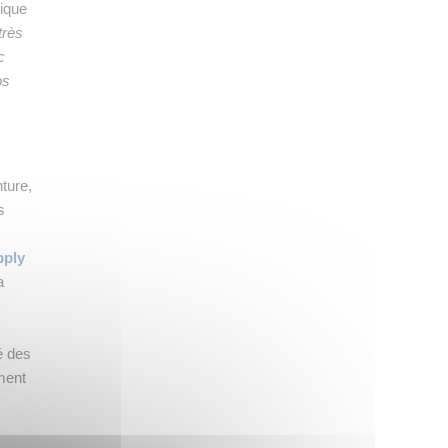
lique
très
c
os
ture,
s
pply
a
é des
ment