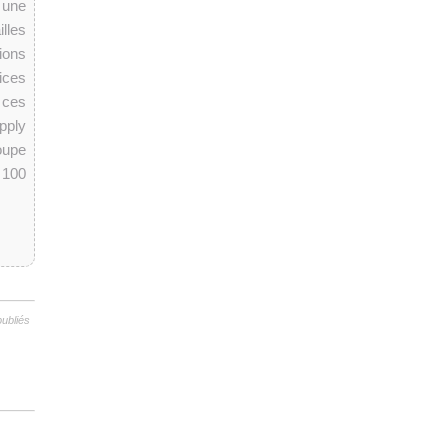
 une
lles
ions
ices
 ces
pply
oupe
 100
publiés