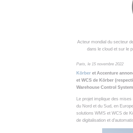
• NOMINATIONS
TOUTES LES INTERVIEWS
•
• ÉVÈNEMENTS
👉 PRENDRE LA PAROLE
•
WEBINAIRES
👉 PLANNING EDITORIAL
Acteur mondial du secteur d
REVUE DE PRESSE

dans le cloud et sur le 
NEWSLETTER
Paris, le 15 novembre 2022
👉 PUBLIER SES NEWS
Körber
et Accenture annon
et WCS de Körber (respec
Warehouse Control System
Le projet implique des mises
du Nord et du Sud, en Europe
solutions WMS et WCS de Kör
de digitalisation et d’automati