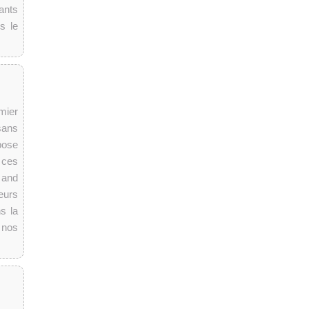
ants
s le
mier
sans
pose
 ces
 and
eurs
s la
 nos