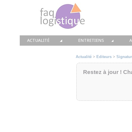
ACTUALITÉ
ENTRETIENS
TOUTES LES NEWS
LES DOSSIERS FAQ LOGIS
T
Actualité
>
Editeurs
>
Signatu
• CONSEIL
• ENTREPÔT
•
Restez à jour ! Ch
• SOLUTIONS
• TRANSPORT
• EQUIPEMENTS
• WMS / TMS
•
• IMMOBILIER
• SUPPLY / CHAIN
• PRESTATION
LES PAROLES D'EXPERT
•