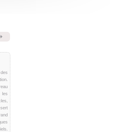
⏩
 des
ion.
reau
 les
les,
sert
rand
ques
iels.