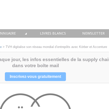
ANNUAIRE
LIVRES BLANCS
NEWSLETTER
TIQUE
OUS LES ACTEURS
re
>
TVH digitalise son réseau mondial d’entrepôts avec Körber et Accenture
 CONSEIL
aque jour, les infos essentielles de la supply cha
dans votre boîte mail
• SOLUTIONS
 INTEGRATION
Inscrivez-vous gratuitement
• FORMATION
 IMMOBILIER