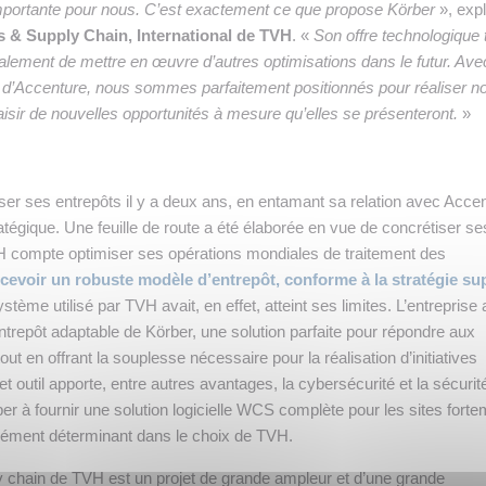
 importante pour nous. C’est exactement ce que propose Körber
», exp
s & Supply Chain, International de TVH
. «
Son offre technologique 
alement de mettre en œuvre d’autres optimisations dans le futur. Ave
 d’Accenture, nous sommes parfaitement positionnés pour réaliser n
isir de nouvelles opportunités à mesure qu’elles se présenteront.
»
 ses entrepôts il y a deux ans, en entamant sa relation avec Accen
tégique. Une feuille de route a été élaborée en vue de concrétiser se
H compte optimiser ses opérations mondiales de traitement des
cevoir un robuste modèle d’entrepôt, conforme à la stratégie su
ystème utilisé par TVH avait, en effet, atteint ses limites. L’entreprise 
entrepôt adaptable de Körber, une solution parfaite pour répondre aux
t en offrant la souplesse nécessaire pour la réalisation d’initiatives
et outil apporte, entre autres avantages, la cybersécurité et la sécurit
r à fournir une solution logicielle WCS complète pour les sites forte
lément déterminant dans le choix de TVH.
y chain de TVH est un projet de grande ampleur et d’une grande