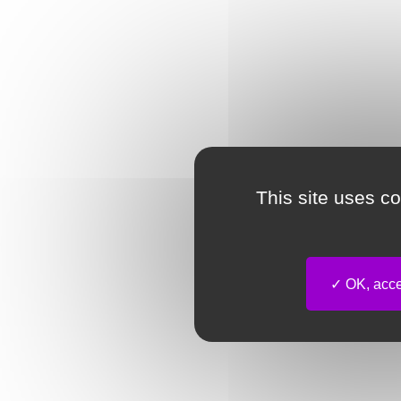
This site uses c
OK, accep