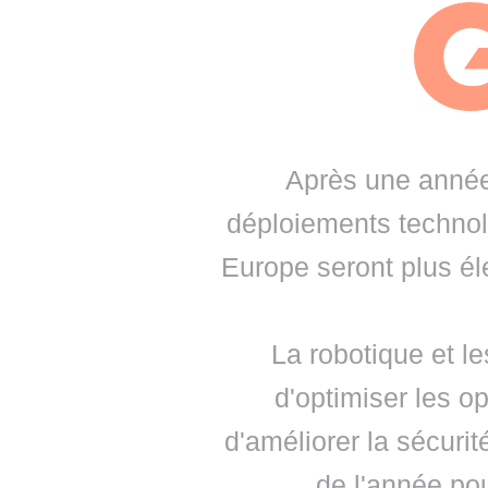
• NOMINATIONS
TOUTES LES INTERVIEWS
• INTRAL
• ÉVÈNEMENTS
👉 PRENDRE LA PAROLE
• PRESTA
WEBINAIRES
👉 PLANNING EDITORIAL
• RECRU
REVUE DE PRESSE
👉 INSCRI
Après une année 
NEWSLETTER
déploiements techno
👉 PUBLIER SES NEWS
Europe seront plus é
La robotique et le
d'optimiser les op
d'améliorer la sécuri
de l'année pou