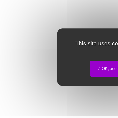
This site uses c
OK, accep