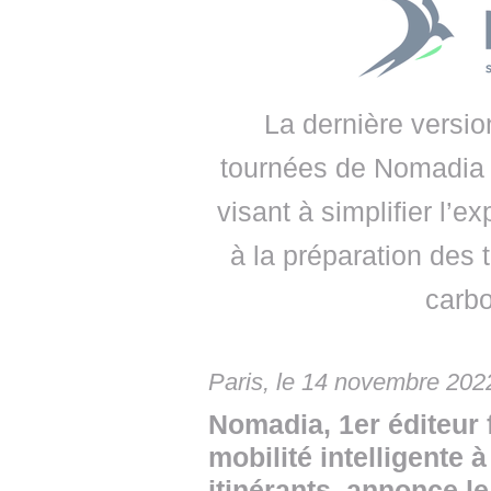
• NOMINATIONS
TOUTES LES INTERVIEWS
• INTRAL
• ÉVÈNEMENTS
👉 PRENDRE LA PAROLE
• PRESTA
WEBINAIRES
👉 PLANNING EDITORIAL
• RECRU
La dernière versio
REVUE DE PRESSE
👉 INSCRI
tournées de Nomadia s
visant à simplifier l’e
NEWSLETTER
à la préparation des t
👉 PUBLIER SES NEWS
carbo
Paris, le 14 novembre 202
Nomadia, 1er éditeur 
mobilité intelligente 
itinérants, annonce le