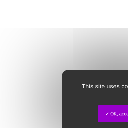
This site uses c
OK, accep