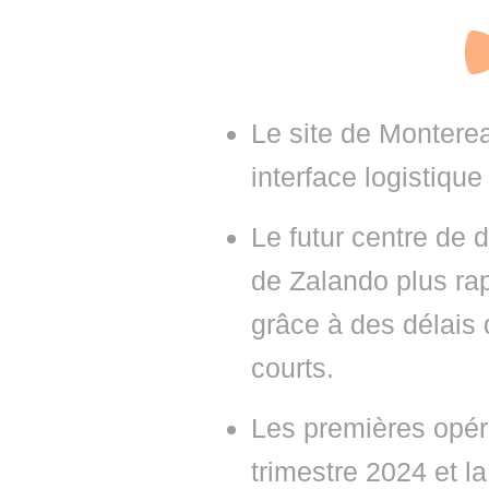
• NOMINATIONS
TOUTES LES INTERVIEWS
• INTRAL
• ÉVÈNEMENTS
👉 PRENDRE LA PAROLE
• PRESTA
WEBINAIRES
👉 PLANNING EDITORIAL
• RECRU
Le site de Monterea
REVUE DE PRESSE
👉 INSCRI
interface logistiqu
NEWSLETTER
Le futur centre de d
👉 PUBLIER SES NEWS
de Zalando plus ra
grâce à des délais d
courts.
Les premières opér
trimestre 2024 et la