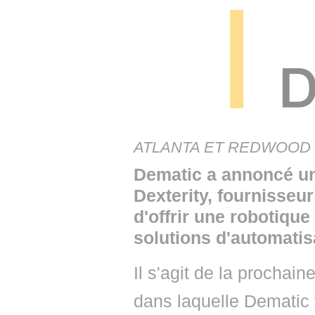
• NOMINATIONS
TOUTES LES INTERVIEWS
• INTRAL
• ÉVÈNEMENTS
👉 PRENDRE LA PAROLE
• PRESTA
WEBINAIRES
👉 PLANNING EDITORIAL
• RECRU
REVUE DE PRESSE
👉 INSCRI
NEWSLETTER
ATLANTA ET REDWOOD CITY
👉 PUBLIER SES NEWS
Dematic a annoncé un
Dexterity, fournisseur
d'offrir une robotiq
solutions d'automatis
Il s'agit de la prochain
dans laquelle Dematic 