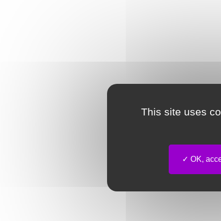
This site uses c
OK, accep