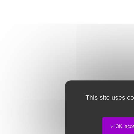
This site uses c
OK, accep