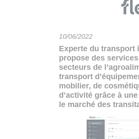
• NOMINATIONS
TOUTES LES INTERVIEWS
• INTRAL
• ÉVÈNEMENTS
👉 PRENDRE LA PAROLE
• PRESTA
WEBINAIRES
👉 PLANNING EDITORIAL
• RECRU
10/06/2022
REVUE DE PRESSE
👉 INSCRI
Experte du transport i
propose des services
NEWSLETTER
secteurs de l’agroali
👉 PUBLIER SES NEWS
transport d’équipement
mobilier, de cosmétiq
d’activité grâce à un
le marché des transita