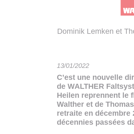
• NOMINATIONS
TOUTES LES INTERVIEWS
• INTRAL
• ÉVÈNEMENTS
👉 PRENDRE LA PAROLE
• PRESTA
WEBINAIRES
👉 PLANNING EDITORIAL
• RECRU
Dominik Lemken et Th
REVUE DE PRESSE
👉 INSCRI
NEWSLETTER
13/01/2022
👉 PUBLIER SES NEWS
C’est une nouvelle dir
de WALTHER Faltsys
Heilen reprennent le 
Walther et de Thomas 
retraite en décembre 
décennies passées dan