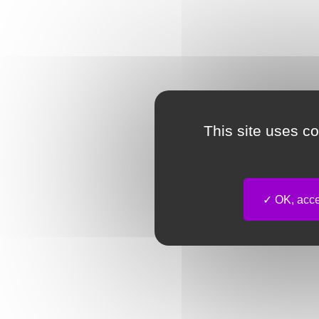
This site uses c
OK, accep