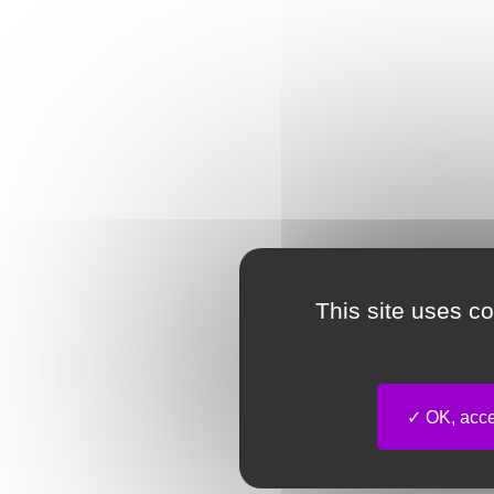
This site uses c
OK, accep