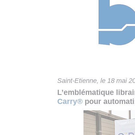
• NOMINATIONS
TOUTES LES INTERVIEWS
• INTRAL
• ÉVÈNEMENTS
👉 PRENDRE LA PAROLE
• PRESTA
WEBINAIRES
👉 PLANNING EDITORIAL
• RECRU
REVUE DE PRESSE
👉 INSCRI
NEWSLETTER
👉 PUBLIER SES NEWS
Saint-Etienne, le 18 mai 2
L’emblématique librai
Carry®
pour automati