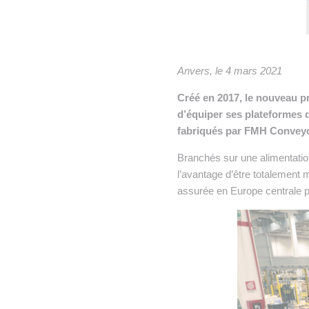
• NOMINATIONS
TOUTES LES INTERVIEWS
•
• ÉVÈNEMENTS
👉 PRENDRE LA PAROLE
•
WEBINAIRES
👉 PLANNING EDITORIAL
Anvers, le 4 mars 2021
Créé en 2017, le nouveau pr
REVUE DE PRESSE

d’équiper ses plateformes 
NEWSLETTER
fabriqués par FMH Convey
Branchés sur une alimentati
👉 PUBLIER SES NEWS
l’avantage d’être totalement m
assurée en Europe centrale 