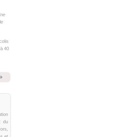
Une
de
colis
’à 40
⏩
tion
t du
ors,
s et