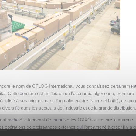
ncore le nom de CTLOG International, vous connaissez certainemen
al. Cette dernière est un fleuron de l’économie algérienne, première
cialisé à ses origines dans l’agroalimentaire (sucre et huile), ce gro
s diversifié dans les secteurs de l’industrie et de la grande distribution.
ent racheté le fabricant de menuiseries OXXO ou encore la marque
 opérations de croissances externes qui l’ont amené à créer il y a q
société française, filiale logistique de Cevital, dont la vocation est d