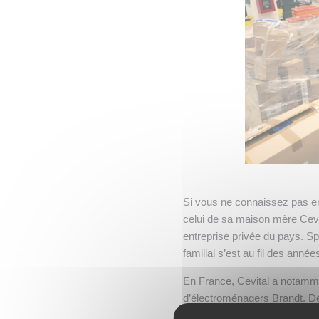
Si vous ne connaissez pas e
celui de sa maison mère Cevit
entreprise privée du pays. Spé
familial s’est au fil des année
En France, Cevital a notamm
d’électroménagers Brandt. Des
ans CTLOG International : une 