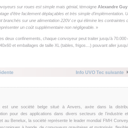
onvoyeurs sur roues est simple mais génial
, témoigne
Alexandre Guy
antage d’être facilement déplaçables et très simple d’implémentation. 
sont branchés sur une alimentation 220V ce qui élimine les contraintes 
eprésenter un coût supplémentaire non négligeable.
»
e les deux confinements, chaque convoyeur peut traiter jusqu’à 70.000 
s 40x60 et emballages de taille XL (tables, frigos…) pouvant aller jusqu
édente
Info UVO Tec suivante
st une société belge situé à Anvers, axée dans la distribu
ion pour des applications dans divers secteurs de l'industrie e
e et au Benelux, la société représente le leader mondial FMH Convey
escopiques à bande, de convoyeurs gravitaires et motorisés, flexible