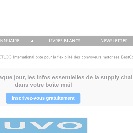
ANNUAIRE
LIVRES BLANCS
NEWSLETTER
TIQUE
OUS LES ACTEURS
CTLOG International opte pour la flexibilité des convoyeurs motorisés BestC
 CONSEIL
aque jour, les infos essentielles de la supply cha
• SOLUTIONS
dans votre boîte mail
 INTEGRATION
Inscrivez-vous gratuitement
• FORMATION
 IMMOBILIER