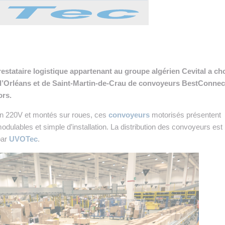
 INTRALOGISTIQUE
 PRESTATION LOGISTIQUE
• RECRUTEMENT
estataire logistique appartenant au groupe algérien Cevital a cho
 INSCRIRE SA SOCIÉTÉ
d’Orléans et de Saint-Martin-de-Crau de convoyeurs BestConnec
ors.
on 220V et montés sur roues, ces
convoyeurs
motorisés présentent
odulables et simple d’installation. La distribution des convoyeurs est
par
UVOTec
.