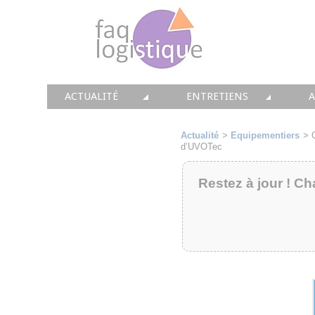
ACTUALITÉ
ENTRETIENS
TOUTES LES NEWS
LES DOSSIERS FAQ LOGIS
T
Actualité
>
Equipementiers
>
d’UVOTec
• CONSEIL
• ENTREPÔT
•
Restez à jour ! Ch
• SOLUTIONS
• TRANSPORT
• EQUIPEMENTS
• WMS / TMS
•
• IMMOBILIER
• SUPPLY / CHAIN
• PRESTATION
LES PAROLES D'EXPERT
•