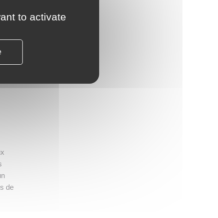
ant to activate
uis
e
r
urs
ux
s
un
ns de