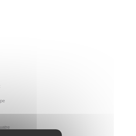
t
upe
uatre
e