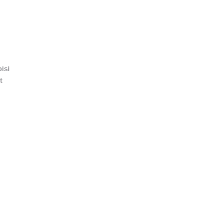
👉 PROMOUVOIR SON LIVRE BLANC
PLAN. EDITORIAL
isi
t