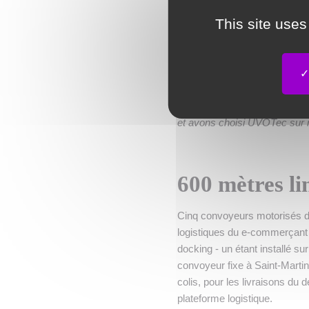
réaliser des prestations log
This site uses
d’entreprises tierces.
«
Depuis nos deux entrepôts 
peu des prestations logistiq
Tallaron, directeur du sit
lesquelles nous avions besoi
et avons choisi UVOTec sur 
600 mètres li
Cinq convoyeurs motorisés d’u
logistiques du e-commerçant 
docking - un étant installé sur
convoyeur fixe à Saint-Martin
colis, pour les livraisons du
plateforme logistique.