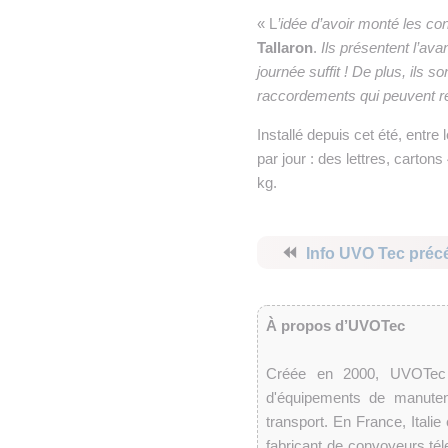
« L
’idée d’avoir monté les c
Tallaron
.
Ils présentent l’av
journée suffit ! De plus, ils 
raccordements qui peuvent r
Installé depuis cet été, entr
par jour : des lettres, carton
kg.
⏪
Info UVO Tec préc
À propos d’UVOTec
Créée en 2000, UVOTec e
d'équipements de manutent
transport. En France, Itali
fabricant de convoyeurs tél