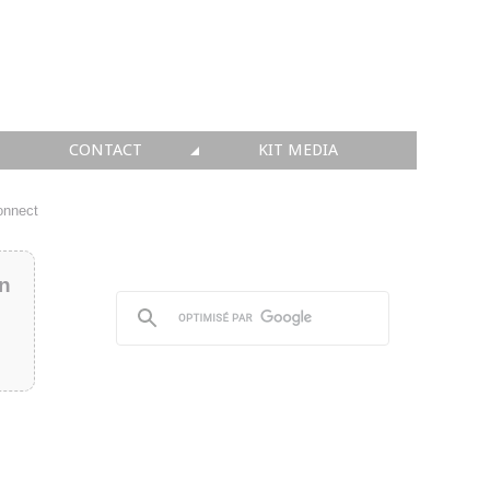
CONTACT
KIT MEDIA
KIT MEDIA
onnect
👉 INSCRIRE SA SOCIÉTÉ
in
👉 PUBLIER SES NEWS
👉 ANNONCER SUR FAQ
👉 PRENDRE LA PAROLE
👉 PROMOUVOIR SON WEBINAR