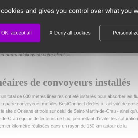
istiques pour le groupe en Europe mais également pour le compte
 cookies and gives you control over what you w
d’Orléans et de Saint-Martin-de-Crau, nous réalisons notamment dep
ues pour le leader mondial du e-commerce,
explique
Alexandre Guy
OK, accept all
Deny all cookies
Personaliz
e de Saint-Martin-de-Crau (Bouches-du-Rhône)
. Des prestations pou
n de convoyeurs motorisés. Nous avons consulté plusieurs fournisse
recommandations de notre client.
»
néaires de convoyeurs installés
n total de 600 mètres linéaires ont été installés pour absorber les fl
: quatre convoyeurs mobiles BestConnect dédiés à l’activité de cros
 le site d’Orléans et trois sur celui de Saint-Martin-de-Crau - ainsi qu’
-de-Crau équipé de lecteurs de flux, permettant d’éviter les saturatio
 dernier kilomètre réalisées dans un rayon de 150 km autour de la