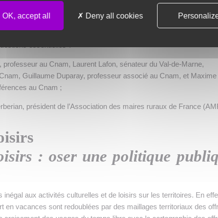
 ces domaines depuis plusieurs années ? Quelles solutions propose
OK, accept all
Deny all cookies
Personaliz
éponses concrètes aux besoins des familles, des enfants et des perso
r aux élus locaux et nationaux, aux institutions et aux administrés p
uestions essentielles ?
professeur au Cnam, Laurent Lafon, sénateur du Val-de-Marne,
 Cnam, Guillaume Duparay, professeur associé au Cnam, et Maxime
nférences au Cnam ;
erberian, président de l’Association des maires ruraux de France (AM
oisirs
oisirs : oser une politique publi
inégal aux activités culturelles et de loisirs sur les territoires. En effe
rt en vacances sont redoublées par des maillages territoriaux des off