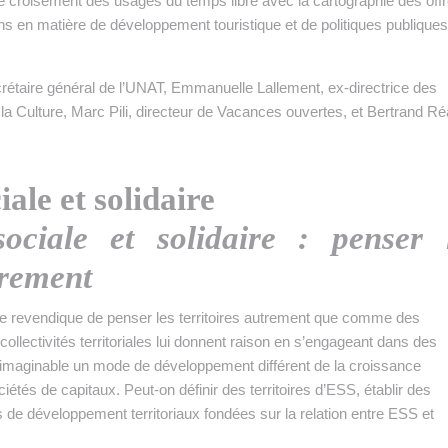
Le croisement des usages du temps libre avec la cartographie des off
ins en matière de développement touristique et de politiques publique
rétaire général de l’UNAT, Emmanuelle Lallement, ex-directrice des
la Culture, Marc Pili, directeur de Vacances ouvertes, et Bertrand Ré
ale et solidaire
ociale et solidaire : penser 
trement
ire revendique de penser les territoires autrement que comme des
ollectivités territoriales lui donnent raison en s’engageant dans des
t imaginable un mode de développement différent de la croissance
iétés de capitaux. Peut-on définir des territoires d’ESS, établir des
 de développement territoriaux fondées sur la relation entre ESS et