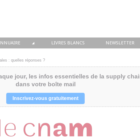
ANNUAIRE
LIVRES BLANCS
NEWSLETTER
TIQUE
OUS LES ACTEURS
riales : quelles réponses ?
 CONSEIL
aque jour, les infos essentielles de la supply cha
dans votre boîte mail
• SOLUTIONS
 INTEGRATION
Inscrivez-vous gratuitement
• FORMATION
 IMMOBILIER