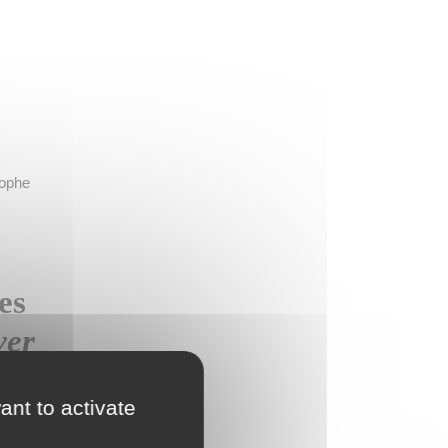
tophe
es
ver
ant to activate
s vent