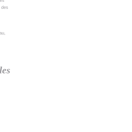
res
s des
au,
les