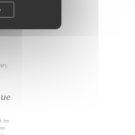
r à
e
nnes
our
RF).
que
t, les
res