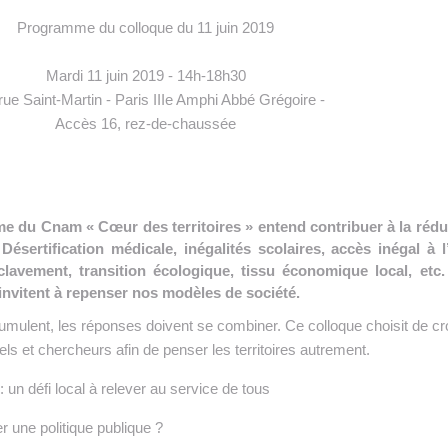
 INTRALOGISTIQUE
Programme du colloque du 11 juin 2019
 PRESTATION LOGISTIQUE
Mardi 11 juin 2019 - 14h-18h30
• RECRUTEMENT
rue Saint-Martin - Paris IIIe Amphi Abbé Grégoire -
Accès 16, rez-de-chaussée
 INSCRIRE SA SOCIÉTÉ
e du Cnam « Cœur des territoires » entend contribuer à la rédu
 Désertification médicale, inégalités scolaires, accès inégal à l
enclavement, transition écologique, tissu économique local, etc.
 invitent à repenser nos modèles de société.
umulent, les réponses doivent se combiner. Ce colloque choisit de cr
els et chercheurs afin de penser les territoires autrement.
 un défi local à relever au service de tous
er une politique publique ?