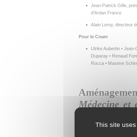
Jean-Patrick Gille, pré
d’Ardan France
Alain Leroy, directeur
Pour le Cnam
Ulrike Aubertin • Jean-
Duparay • Renaud Font
Rocca • Maxime Schirr
Aménagement 
Médecine et é
au service de 
This site uses
Inquiétant développement des
d’incessantes réformes et de