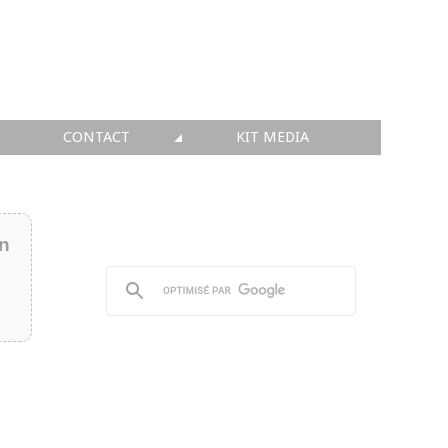
CONTACT
KIT MEDIA
KIT MEDIA
👉 INSCRIRE SA SOCIÉTÉ
in
👉 PUBLIER SES NEWS
👉 ANNONCER SUR FAQ
👉 PRENDRE LA PAROLE
👉 PROMOUVOIR SON WEBINAR