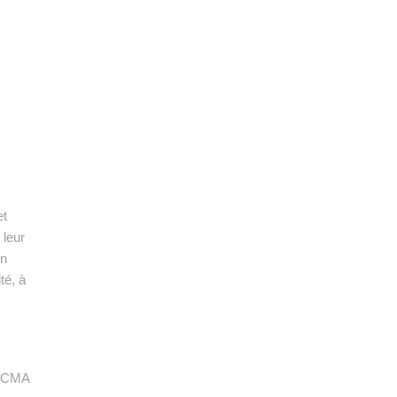
et
 leur
on
té, à
e CMA