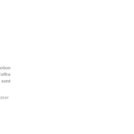
👉 PROMOUVOIR SON LIVRE BLANC
PLAN. EDITORIAL
ction
’offre
 sont
oiser