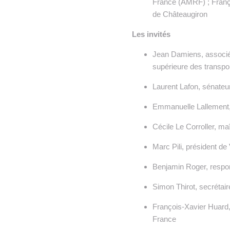
France (AMRF) ; Françoi
de Châteaugiron
Les invités
Jean Damiens, associé 
supérieure des transpo
Laurent Lafon, sénateu
Emmanuelle Lallement, 
Cécile Le Corroller, m
Marc Pili, président d
Benjamin Roger, respon
Simon Thirot, secrétai
François-Xavier Huard
France