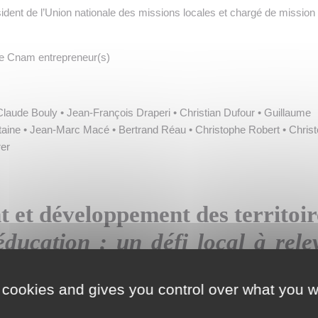
sident de l’Union nationale des missions locales et chargé de mission
 de Cnam entrepreneur(s)
Claude Bouly • Jean-François Draperi • Christian Dufour • Guillaume
aine • Jean-Marc Macé • Bertrand Réau • Christophe Robert • Chris
er
et développement des territoir
ducation : un défi local à rele
tous
 cookies and gives you control over what you w
 déserts médicaux, fermeture des écoles en milieu rural, le tout sou
 besoins croissants… Comment faire face aux fractures territoriales