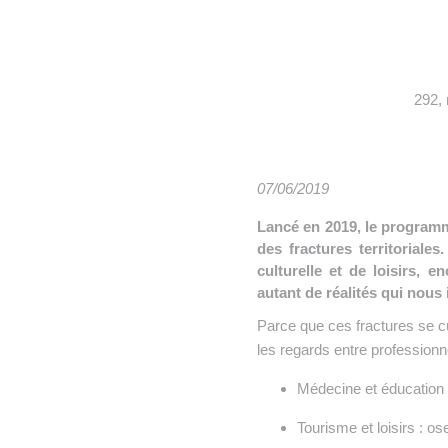
• NOMINATIONS
TOUTES LES INTERVIEWS
•
• ÉVÈNEMENTS
👉 PRENDRE LA PAROLE
•
WEBINAIRES
👉 PLANNING EDITORIAL
292, 
REVUE DE PRESSE

NEWSLETTER
07/06/2019
Lancé en 2019, le programm
👉 PUBLIER SES NEWS
des fractures territoriales.
culturelle et de loisirs, 
autant de réalités qui nous
Parce que ces fractures se c
les regards entre professionn
Médecine et éducation :
Tourisme et loisirs : os