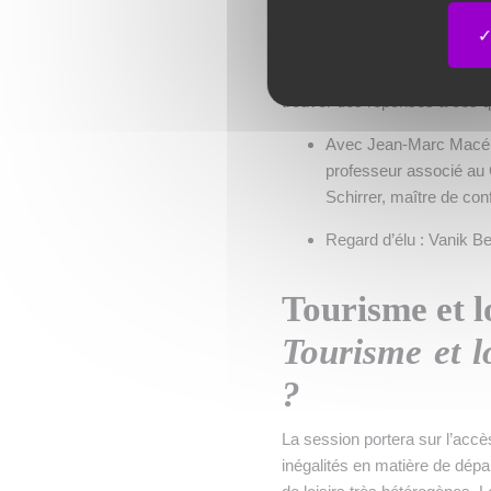
auxquelles nous assistons en
l’avenir pour apporter des r
malades ? Quel crédit accorde
trouver des réponses à ces q
Avec Jean-Marc Macé, 
professeur associé au
Schirrer, maître de co
Regard d’élu : Vanik B
Tourisme et l
Tourisme et l
?
La session portera sur l’accès 
inégalités en matière de dépa