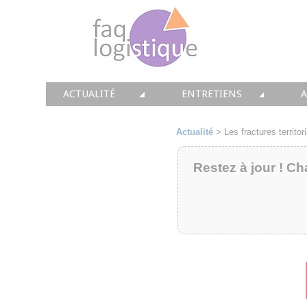
ACTUALITÉ
ENTRETIENS
TOUTES LES NEWS
LES DOSSIERS FAQ LOGIS
T
Actualité
>
Les fractures territo
• CONSEIL
• ENTREPÔT
•
Restez à jour ! Ch
• SOLUTIONS
• TRANSPORT
• EQUIPEMENTS
• WMS / TMS
•
• IMMOBILIER
• SUPPLY / CHAIN
• PRESTATION
LES PAROLES D'EXPERT
•