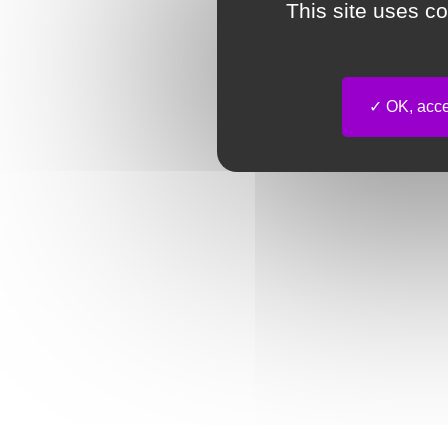
This site uses c
OK, accep