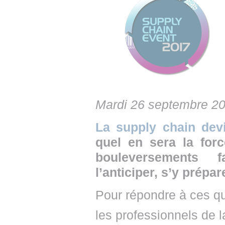
• NOMINATIONS
TOUTES LES INTERVIEWS
• INTRAL
• ÉVÈNEMENTS
👉 PRENDRE LA PAROLE
• PRESTA
WEBINAIRES
👉 PLANNING EDITORIAL
• RECRU
REVUE DE PRESSE
👉 INSCRI
NEWSLETTER
Mardi 26 septembre 2
👉 PUBLIER SES NEWS
La supply chain devie
quel en sera la forc
bouleversements 
l’anticiper, s’y prépar
Pour répondre à ces qu
les professionnels de l