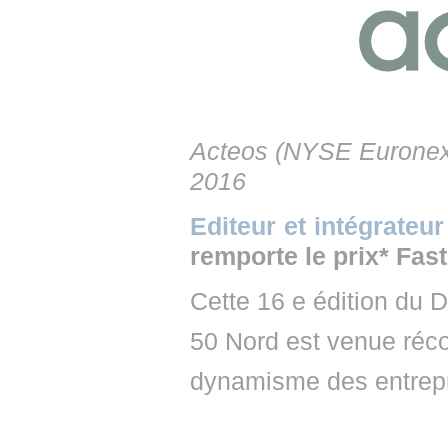
• NOMINATIONS
TOUTES LES INTERVIEWS
• INTRAL
• ÉVÈNEMENTS
👉 PRENDRE LA PAROLE
• PRESTA
WEBINAIRES
👉 PLANNING EDITORIAL
• RECRU
REVUE DE PRESSE
👉 INSCRI
Acteos (NYSE Euronex
2016
NEWSLETTER
Editeur et intégrateu
👉 PUBLIER SES NEWS
remporte le prix* Fas
Cette 16 e édition du 
50 Nord est venue récom
dynamisme des entrepr