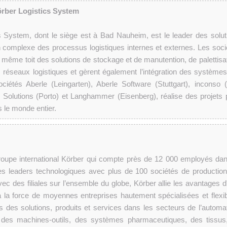
örber Logistics System
cs System, dont le siège est à Bad Nauheim, est le leader des solut
on complexe des processus logistiques internes et externes. Les soci
le même toit des solutions de stockage et de manutention, de palettisa
 réseaux logistiques et gèrent également l’intégration des systèmes
iétés Aberle (Leingarten), Aberle Software (Stuttgart), inconso 
Solutions (Porto) et Langhammer (Eisenberg), réalise des projets 
 le monde entier.
groupe international Körber qui compte près de 12 000 employés dan
s leaders technologiques avec plus de 100 sociétés de production
Avec des filiales sur l’ensemble du globe, Körber allie les avantages 
 à la force de moyennes entreprises hautement spécialisées et flexib
ts des solutions, produits et services dans les secteurs de l’automat
 des machines-outils, des systèmes pharmaceutiques, des tissus