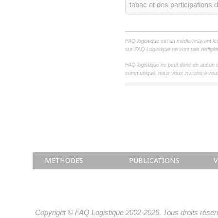
tabac et des participations 
FAQ logistique est un média relayant le
sur FAQ Logistique ne sont pas rédigés 
FAQ logistique ne peut donc en aucun c
communiqué, nous vous invitons à vous
METHODES
PUBLICATIONS
V
Copyright © FAQ Logistique 2002-2026. Tous droits réser