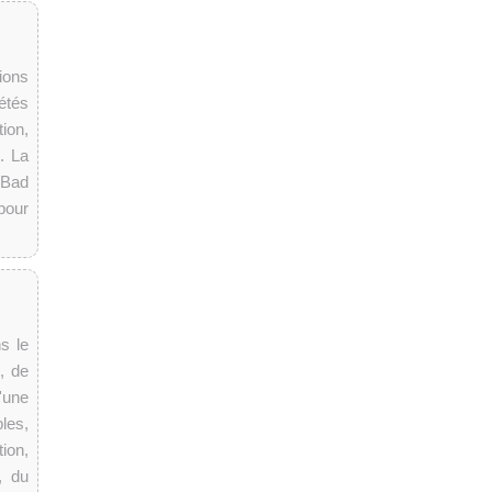
ions
étés
tion,
. La
(Bad
pour
s le
, de
d'une
les,
ion,
, du