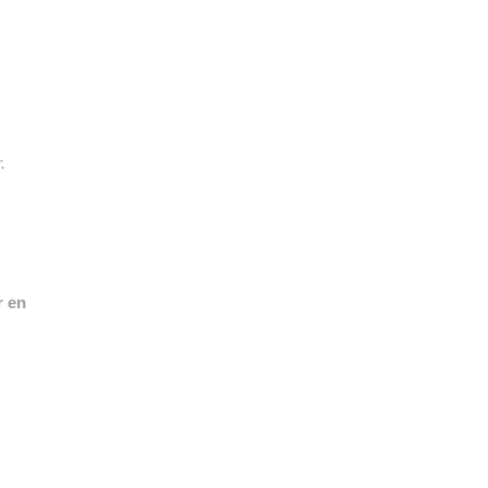
👉 PROMOUVOIR SON LIVRE BLANC
PLAN. EDITORIAL
.
r en