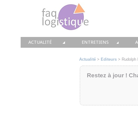
ACTUALITÉ
ENTRETIENS
TOUTES LES NEWS
LES DOSSIERS FAQ LOGIS
T
Actualité
>
Editeurs
>
Rudolph 
• CONSEIL
• ENTREPÔT
•
Restez à jour ! Ch
• SOLUTIONS
• TRANSPORT
• EQUIPEMENTS
• WMS / TMS
•
• IMMOBILIER
• SUPPLY / CHAIN
• PRESTATION
LES PAROLES D'EXPERT
•