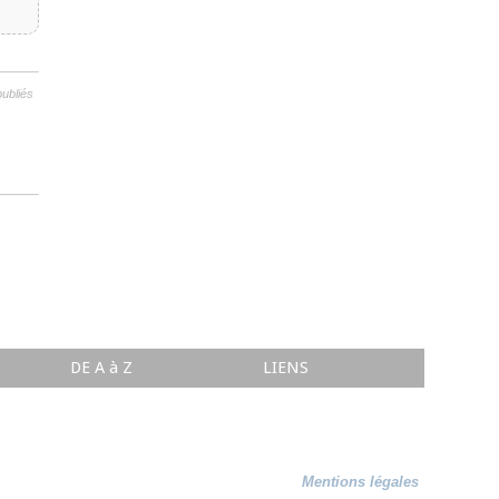
publiés
DE A à Z
LIENS
Mentions légales