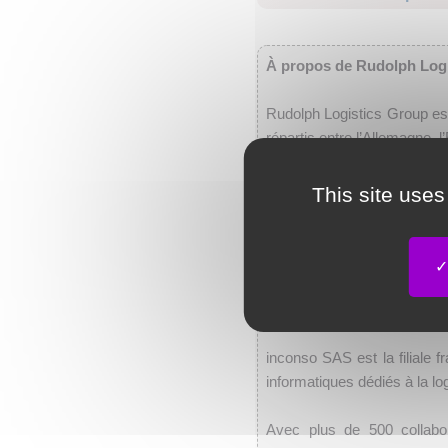
À propos de Rudolph Log
Rudolph Logistics Group est 
répartis entre l’Allemagne, 
au quotidien un service c
commandes jusqu’à la dist
This site uses
d’outsourcing comprenant l
le contrôle qualité. Un nive
normes DIN ISO 9001, 140
À propos d’inconso
inconso SAS est la filiale f
informatiques dédiés à la lo
Avec plus de 500 collabor