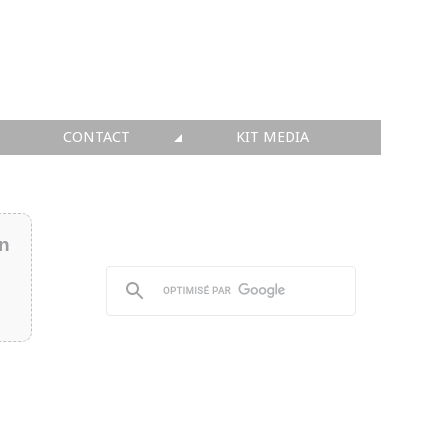
CONTACT
KIT MEDIA
KIT MEDIA
👉 INSCRIRE SA SOCIÉTÉ
in
👉 PUBLIER SES NEWS
👉 ANNONCER SUR FAQ
👉 PRENDRE LA PAROLE
👉 PROMOUVOIR SON WEBINAR