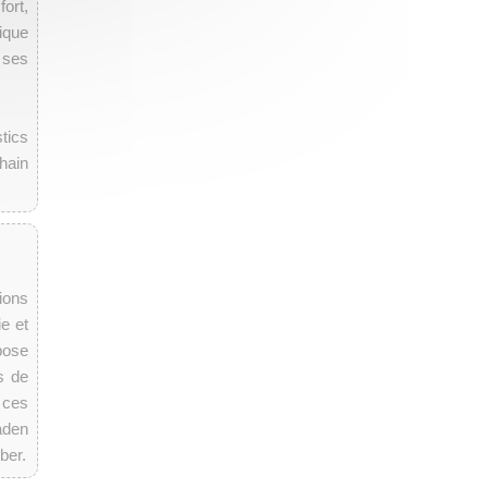
ort,
ique
 ses
tics
hain
ions
ie et
pose
s de
 ces
aden
ber.