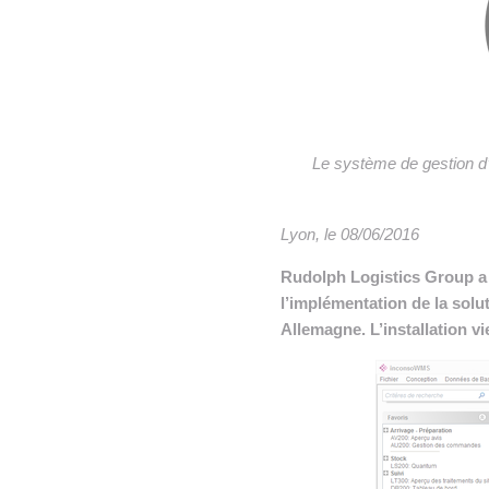
• NOMINATIONS
TOUTES LES INTERVIEWS
•
• ÉVÈNEMENTS
👉 PRENDRE LA PAROLE
•
WEBINAIRES
👉 PLANNING EDITORIAL
REVUE DE PRESSE

Le système de gestion d’e
NEWSLETTER
Lyon, le 08/06/2016
👉 PUBLIER SES NEWS
Rudolph Logistics Group a
l’implémentation de la solu
Allemagne. L’installation v