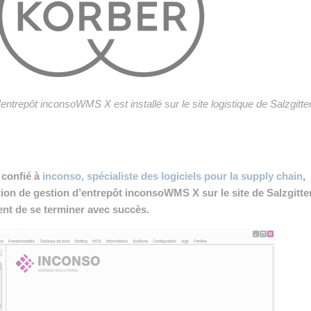
 INTRALOGISTIQUE
 PRESTATION LOGISTIQUE
• RECRUTEMENT
 INSCRIRE SA SOCIÉTÉ
ntrepôt inconsoWMS X est installé sur le site logistique de Salzgitter
 confié à
inconso, spécialiste des logiciels pour la supply chain
,
tion de gestion d’entrepôt inconsoWMS X sur le site de Salzgitte
ient de se terminer avec succès.