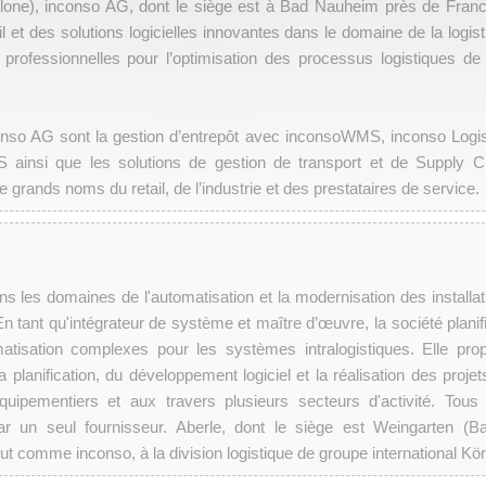
lone), inconso AG, dont le siège est à Bad Nauheim près de Francf
 et des solutions logicielles innovantes dans le domaine de la logist
professionnelles pour l’optimisation des processus logistiques de
nso AG sont la gestion d’entrepôt avec inconsoWMS, inconso Logis
ainsi que les solutions de gestion de transport et de Supply C
e grands noms du retail, de l’industrie et des prestataires de service.
 les domaines de l'automatisation et la modernisation des installat
 En tant qu'intégrateur de système et maître d’œuvre, la société planif
matisation complexes pour les systèmes intralogistiques. Elle pro
planification, du développement logiciel et la réalisation des projet
uipementiers et aux travers plusieurs secteurs d'activité. Tous
r un seul fournisseur. Aberle, dont le siège est Weingarten (B
ut comme inconso, à la division logistique de groupe international Kör