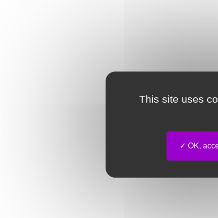
This site uses c
OK, accep