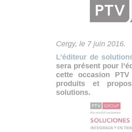
• NOMINATIONS
TOUTES LES INTERVIEWS
• INTRAL
• ÉVÈNEMENTS
👉 PRENDRE LA PAROLE
• PRESTA
WEBINAIRES
👉 PLANNING EDITORIAL
• RECRU
REVUE DE PRESSE
Cergy, le 7 juin 2016.
👉 INSCRI
L’éditeur de solution
NEWSLETTER
sera présent pour l’é
👉 PUBLIER SES NEWS
cette occasion PTV
produits et propo
solutions.