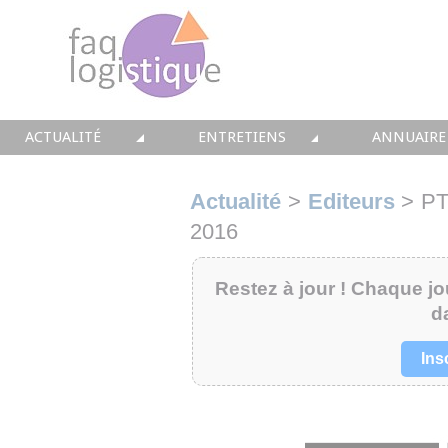
ACTUALITÉ
ENTRETIENS
ANNUAIRE
TOUTES LES NEWS
LES DOSSIERS FAQ LOGISTIQUE
TOUS LES 
Actualité
>
Editeurs
>
PT
• CONSEIL
• ENTREPÔT
• CONSEI
2016
• SOLUTIONS
• TRANSPORT
• SOLUTI
Restez à jour ! Chaque jou
d
• EQUIPEMENTS
• WMS / TMS
• INTEGR
Ins
• IMMOBILIER
• SUPPLY / CHAIN
• FORMA
• PRESTATION
LES PAROLES D'EXPERT
• IMMOBI