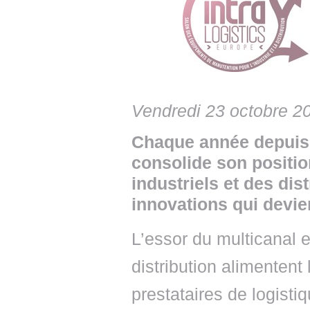
• NOMINATIONS
TOUTES LES INTERVIEWS
• INTRAL
• ÉVÈNEMENTS
👉 PRENDRE LA PAROLE
• PRESTA
WEBINAIRES
👉 PLANNING EDITORIAL
• RECRU
REVUE DE PRESSE
👉 INSCRI
Vendredi 23 octobre 2
NEWSLETTER
Chaque année depuis 
consolide son positi
👉 PUBLIER SES NEWS
industriels et des dis
innovations qui devi
L’essor du multicanal 
distribution alimenten
prestataires de logisti