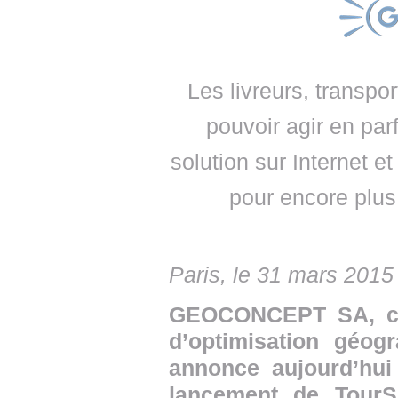
• NOMINATIONS
TOUTES LES INTERVIEWS
• INTRAL
• ÉVÈNEMENTS
👉 PRENDRE LA PAROLE
• PRESTA
WEBINAIRES
👉 PLANNING EDITORIAL
Les livreurs, transpo
• RECRU
pouvoir agir en par
REVUE DE PRESSE
👉 INSCRI
solution sur Internet 
NEWSLETTER
pour encore plus
👉 PUBLIER SES NEWS
Paris, le 31 mars 2015
GEOCONCEPT SA, con
d’optimisation géog
annonce aujourd’hui
lancement de TourSo