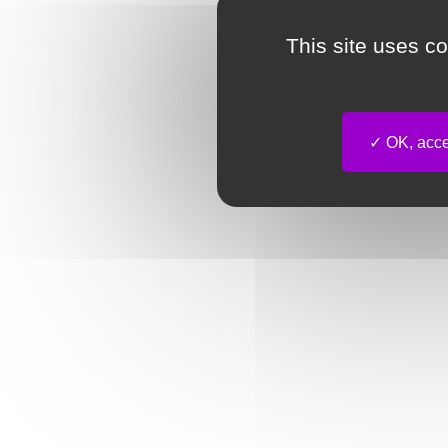
This site uses c
OK, accep