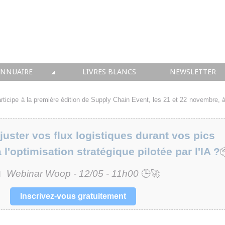
ANNUAIRE
LIVRES BLANCS
NEWSLETTER
TIQUE
OUS LES ACTEURS
rticipe à la première édition de Supply Chain Event, les 21 et 22 novembre, à
 CONSEIL
ster vos flux logistiques durant vos pics
• SOLUTIONS
à l'optimisation stratégique pilotée par l'IA ?
 INTEGRATION
📅
Webinar Woop - 12/05 - 11h00
🕒🚀
• FORMATION
Inscrivez-vous gratuitement
 IMMOBILIER