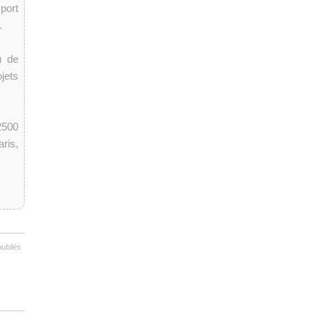
port
.
u de
jets
2500
ris,
publiés