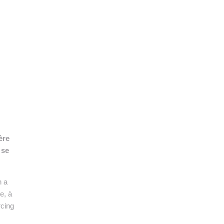
👉 PROMOUVOIR SON LIVRE BLANC
PLAN. EDITORIAL
ère
 se
n a
e, à
rcing