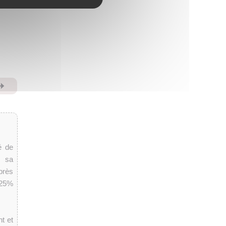
⏩
é de
s sa
près
, 25%
t et