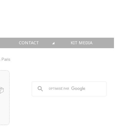
CONTACT
KIT MEDIA
KIT MEDIA
 Paris
👉 INSCRIRE SA SOCIÉTÉ
👉 PUBLIER SES NEWS
📦
👉 ANNONCER SUR FAQ
👉 PRENDRE LA PAROLE
👉 PROMOUVOIR SON WEBINAR