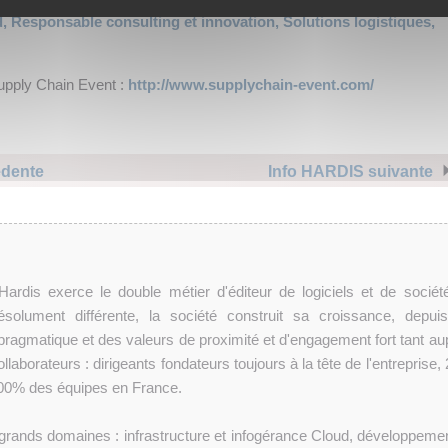
, Responsable consulting et innovation, Solutions logistiques,
Supply Chain Event :
http://www.supplychain-event.com/
édente
Info HARDIS suivante
rdis exerce le double métier d'éditeur de logiciels et de sociét
ésolument différente, la société construit sa croissance, depui
pragmatique et des valeurs de proximité et d'engagement fort tant au
llaborateurs : dirigeants fondateurs toujours à la tête de l'entreprise
100% des équipes en France.
 grands domaines : infrastructure et infogérance Cloud, développemen