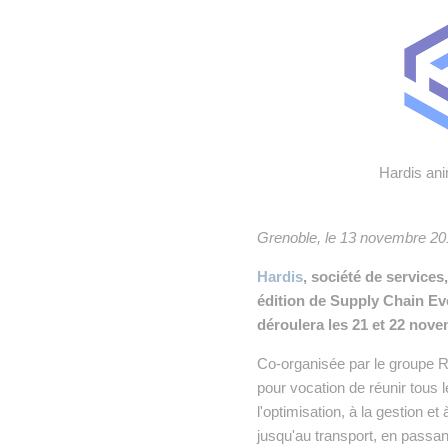
• NOMINATIONS
TOUTES LES INTERVIEWS
•
• ÉVÈNEMENTS
👉 PRENDRE LA PAROLE
•
WEBINAIRES
👉 PLANNING EDITORIAL
REVUE DE PRESSE

Hardis ani
NEWSLETTER
Grenoble, le 13 novembre 20
👉 PUBLIER SES NEWS
Hardis
, société de services,
édition de Supply Chain Eve
déroulera les 21 et 22 nov
Co-organisée par le groupe R
pour vocation de réunir tous 
l'optimisation, à la gestion e
jusqu'au transport, en passant 