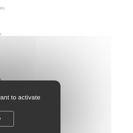
ex,
s
s
ant to activate
e
?