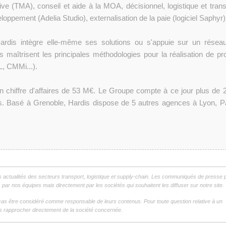
ive (TMA), conseil et aide à la MOA, décisionnel, logistique et trans
eloppement (Adelia Studio), externalisation de la paie (logiciel Saphyr)
Hardis intègre elle-même ses solutions ou s'appuie sur un résea
s maîtrisent les principales méthodologies pour la réalisation de pro
IL, CMMi...).
un chiffre d'affaires de 53 M€. Le Groupe compte à ce jour plus de 
urs. Basé à Grenoble, Hardis dispose de 5 autres agences à Lyon, Pa
s actualités des secteurs transport, logistique et supply-chain. Les communiqués de presse 
par nos équipes mais directement par les sociétés qui souhaitent les diffuser sur notre site.
as être considéré comme responsable de leurs contenus. Pour toute question relative à un
 rapprocher directement de la société concernée.