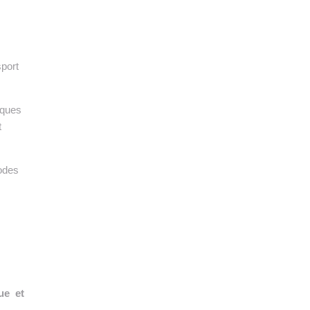
👉 PROMOUVOIR SON LIVRE BLANC
PLAN. EDITORIAL
sport
iques
t
hodes
ue et