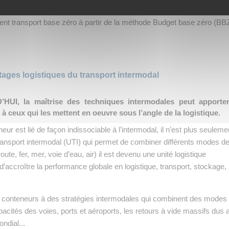
n modèle original d’adaptation aux nouvelles exigences des clients 
vient transport base zéro à partir de la méthode Budget base zéro (BB
ages logistiques du transport intermodal
HUI, la maîtrise des techniques intermodales peut apporte
à ceux qui les mettent en oeuvre sous l’angle de la logistique.
neur est lié de façon indissociable à l’intermodal, il n’est plus seuleme
 transport intermodal (UTI) qui permet de combiner différents modes d
route, fer, mer, voie d’eau, air) il est devenu une unité logistique
d’accroître la performance globale en logistique, transport, stockage,
e conteneurs à des stratégies intermodales qui combinent des modes
pacités des voies, ports et aéroports, les retours à vide massifs dus 
ndial...