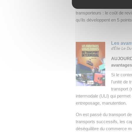
Les auteurs vous proposent u
transporteurs : le coût de re
qu’ils développent en 5 points
Les avant
d'Élie Le Du
AUJOURD’
avantages 
Si le conte
l’unité de
transport (
intermodale (ULI) qui permet 
entreposage, manutention.
On est passé du transport d
transports successifs, les ca
déséquilibre du commerce mo