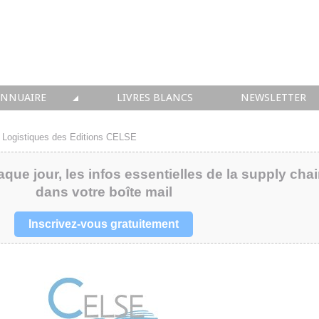
ANNUAIRE
LIVRES BLANCS
NEWSLETTER
TIQUE
OUS LES ACTEURS
 Logistiques des Editions CELSE
 CONSEIL
aque jour, les infos essentielles de la supply cha
dans votre boîte mail
• SOLUTIONS
 INTEGRATION
Inscrivez-vous gratuitement
• FORMATION
 IMMOBILIER