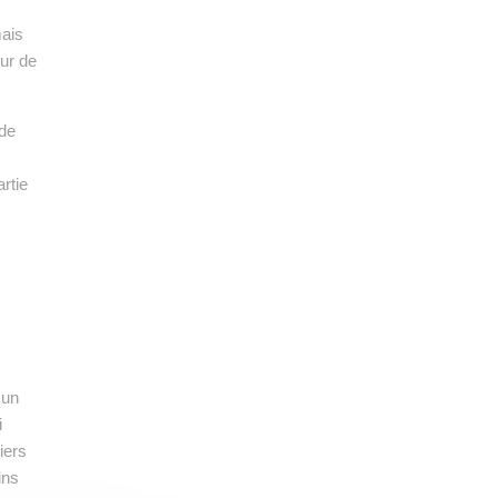
mais
eur de
 de
rtie
 un
i
iers
ins