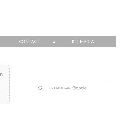
CONTACT
KIT MEDIA
KIT MEDIA
👉 INSCRIRE SA SOCIÉTÉ
in
👉 PUBLIER SES NEWS
👉 ANNONCER SUR FAQ
👉 PRENDRE LA PAROLE
👉 PROMOUVOIR SON WEBINAR