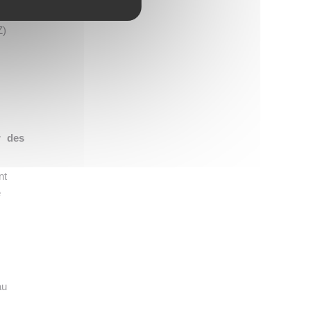
des
Z)
r des
nt
e
au