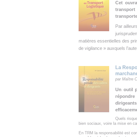
Cet ouvra
transpor
transporte
Par ailleur
jurispruden
matières essentielles des prin
de vigilance » auxquels l’auteu
La Respon
marchan
par Maître C
Un outil 
répondre 
dirigean
efficaceme
Quels risque
bien sociaux, voire la mise en ca
En TRM la responsabilité est con