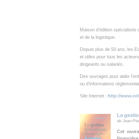
• NOMINATIONS
TOUTES LES INTERVIEWS
•
• ÉVÈNEMENTS
👉 PRENDRE LA PAROLE
•
Maison d'édition spécialisée 
WEBINAIRES
👉 PLANNING EDITORIAL
et de la logistique.
REVUE DE PRESSE

Depuis plus de 50 ans, les E
et utiles pour tous les acteurs
NEWSLETTER
dirigeants ou salariés.
👉 PUBLIER SES NEWS
Des ouvrages pour aider l’en
ou d’informations réglementai
Site Internet :
http://www.ce
La gestio
de Jean-Pie
Cet ouvra
financière