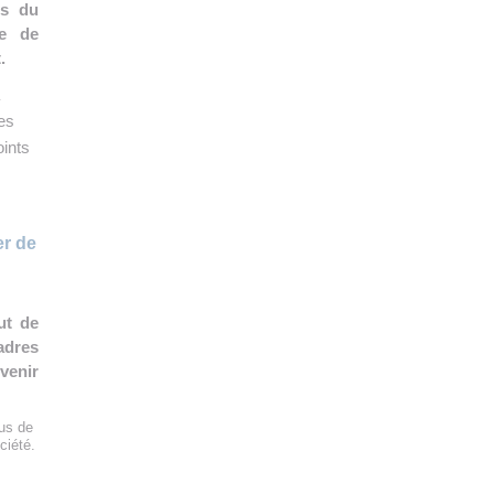
ls du
re de
.
les
oints
er de
ut de
adres
venir
bus de
ciété.