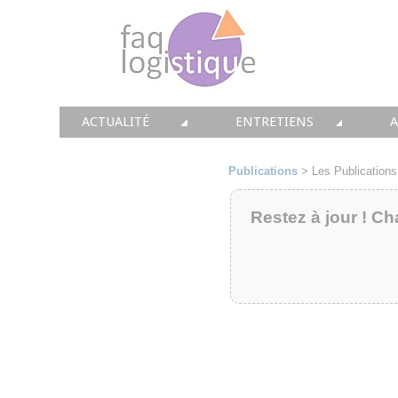
ACTUALITÉ
ENTRETIENS
TOUTES LES NEWS
LES DOSSIERS FAQ LOGIS
T
Publications
> Les Publications
• CONSEIL
• ENTREPÔT
•
Restez à jour ! Ch
• SOLUTIONS
• TRANSPORT
• EQUIPEMENTS
• WMS / TMS
•
• IMMOBILIER
• SUPPLY / CHAIN
• PRESTATION
LES PAROLES D'EXPERT
•