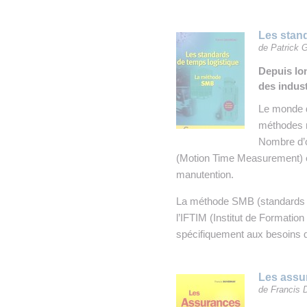
Les stan
de Patrick 
Depuis lo
des indust
Le monde de
méthodes n
Nombre d’o
(Motion Time Measurement) et
manutention.
La méthode SMB (standards d
l’IFTIM (Institut de Formatio
spécifiquement aux besoins d
Les assur
de Francis 